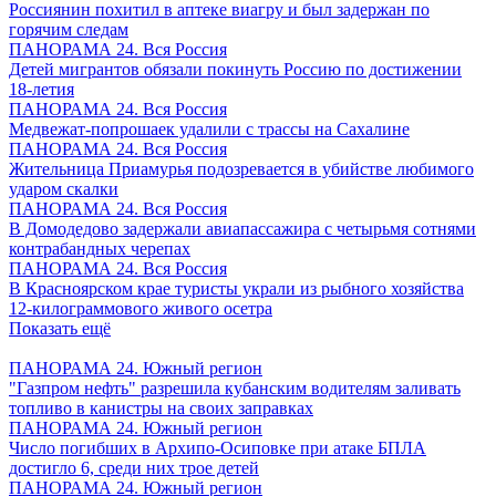
Россиянин похитил в аптеке виагру и был задержан по
горячим следам
ПАНОРАМА 24. Вся Россия
Детей мигрантов обязали покинуть Россию по достижении
18-летия
ПАНОРАМА 24. Вся Россия
Медвежат-попрошаек удалили с трассы на Сахалине
ПАНОРАМА 24. Вся Россия
Жительница Приамурья подозревается в убийстве любимого
ударом скалки
ПАНОРАМА 24. Вся Россия
В Домодедово задержали авиапассажира с четырьмя сотнями
контрабандных черепах
ПАНОРАМА 24. Вся Россия
В Красноярском крае туристы украли из рыбного хозяйства
12-килограммового живого осетра
Показать ещё
ПАНОРАМА 24. Южный регион
"Газпром нефть" разрешила кубанским водителям заливать
топливо в канистры на своих заправках
ПАНОРАМА 24. Южный регион
Число погибших в Архипо-Осиповке при атаке БПЛА
достигло 6, среди них трое детей
ПАНОРАМА 24. Южный регион