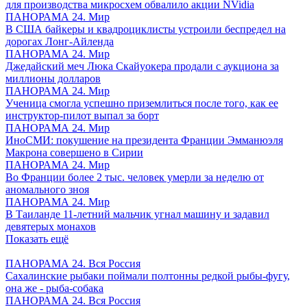
для производства микросхем обвалило акции NVidia
ПАНОРАМА 24. Мир
В США байкеры и квадроциклисты устроили беспредел на
дорогах Лонг-Айленда
ПАНОРАМА 24. Мир
Джедайский меч Люка Скайуокера продали с аукциона за
миллионы долларов
ПАНОРАМА 24. Мир
Ученица смогла успешно приземлиться после того, как ее
инструктор-пилот выпал за борт
ПАНОРАМА 24. Мир
ИноСМИ: покушение на президента Франции Эмманюэля
Макрона совершено в Сирии
ПАНОРАМА 24. Мир
Во Франции более 2 тыс. человек умерли за неделю от
аномального зноя
ПАНОРАМА 24. Мир
В Таиланде 11-летний мальчик угнал машину и задавил
девятерых монахов
Показать ещё
ПАНОРАМА 24. Вся Россия
Сахалинские рыбаки поймали полтонны редкой рыбы-фугу,
она же - рыба-собака
ПАНОРАМА 24. Вся Россия