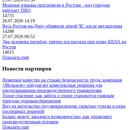
Мощные взрывы прогремели в Ростове - над городом
работает ПВО
14735
26.07.2026 14:19
Весь Ростов-на-Дону объявили зоной ЧС после мегашторма
14288
27.07.2026 06:52
Два человека погибли, пятеро пострадали при атаке БПЛА на
Ростов
14015
Показать ещё
Новости партнеров
Немецкое качество на страже безопасности труда: компания
«Мельхозе» предлагает комплексные решения для
предотвращения производственного травматизма
Тихое спасение: как забота о спине становится главным
трендом здоровьесбережения
Вид на жительство под микроскопом: скрытые угрозы и цена
поспешных решений
Баланс между заказом и возможностью: как управляют
производственным потоком
Показать ещё