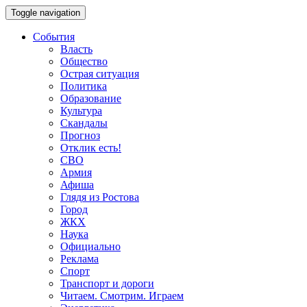
Toggle navigation
События
Власть
Общество
Острая ситуация
Политика
Образование
Культура
Скандалы
Прогноз
Отклик есть!
СВО
Армия
Афиша
Глядя из Ростова
Город
ЖКХ
Наука
Официально
Реклама
Спорт
Транспорт и дороги
Читаем. Смотрим. Играем