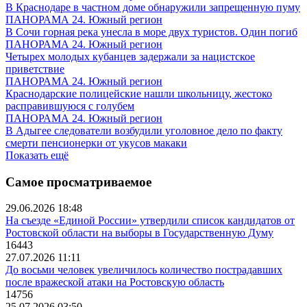
В Краснодаре в частном доме обнаружили запрещенную пуму
ПАНОРАМА 24. Южный регион
В Сочи горная река унесла в море двух туристов. Один погиб
ПАНОРАМА 24. Южный регион
Четырех молодых кубанцев задержали за нацистское
приветствие
ПАНОРАМА 24. Южный регион
Краснодарские полицейские нашли школьницу, жестоко
расправившуюся с голубем
ПАНОРАМА 24. Южный регион
В Адыгее следователи возбудили уголовное дело по факту
смерти пенсионерки от укусов макаки
Показать ещё
Самое просматриваемое
29.06.2026 18:48
На съезде «Единой России» утвердили список кандидатов от
Ростовской области на выборы в Государственную Думу
16443
27.07.2026 11:11
До восьми человек увеличилось количество пострадавших
после вражеской атаки на Ростовскую область
14756
25.07.2026 03:50