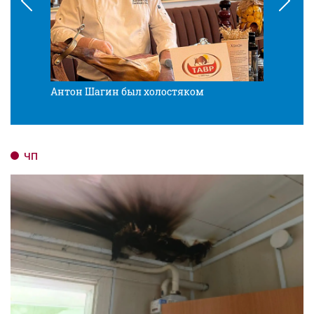
Антон Шагин был холостяком
Разв
ЧП