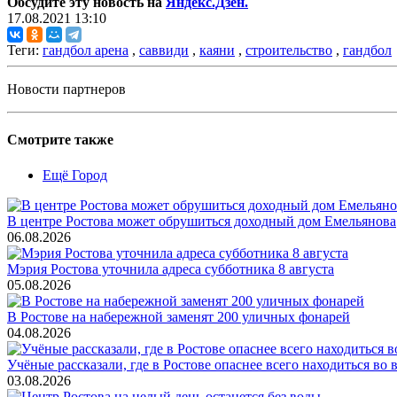
Обсудите эту новость на
Яндекс.Дзен.
17.08.2021 13:10
Теги:
гандбол арена
,
саввиди
,
каяни
,
строительство
,
гандбол
Новости партнеров
Смотрите также
Ещё Город
В центре Ростова может обрушиться доходный дом Емельянова
06.08.2026
Мэрия Ростова уточнила адреса субботника 8 августа
05.08.2026
В Ростове на набережной заменят 200 уличных фонарей
04.08.2026
Учёные рассказали, где в Ростове опаснее всего находиться во
03.08.2026