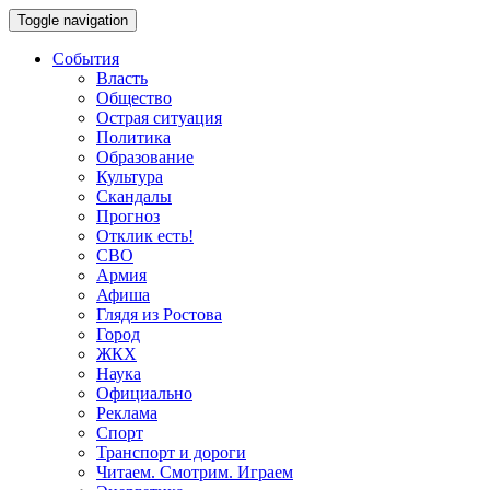
Toggle navigation
События
Власть
Общество
Острая ситуация
Политика
Образование
Культура
Скандалы
Прогноз
Отклик есть!
СВО
Армия
Афиша
Глядя из Ростова
Город
ЖКХ
Наука
Официально
Реклама
Спорт
Транспорт и дороги
Читаем. Смотрим. Играем