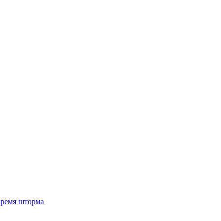
 время шторма