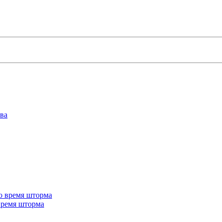
 время шторма