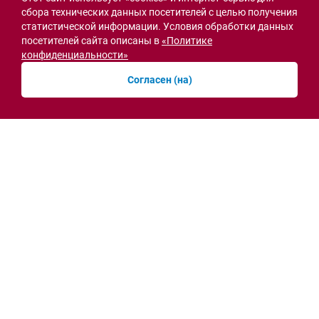
сбора технических данных посетителей с целью получения
статистической информации. Условия обработки данных
посетителей сайта описаны в
«Политике
Острая ситуация
конфиденциальности»
Согласен (на)
Мобильная приёмная МВД открылась в СЖМ
Ростова на месте ночного пожара
вчера, 10:41
Новости рубрики