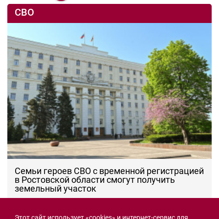
СВО
Семьи героев СВО с временной регистрацией
в Ростовской области смогут получить
земельный участок
30.07.2026 13:05
Новости рубрики
Этот сайт использует «cookies» и интернет-сервис для