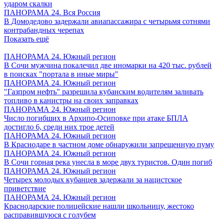
ударом скалки
ПАНОРАМА 24. Вся Россия
В Домодедово задержали авиапассажира с четырьмя сотнями
контрабандных черепах
Показать ещё
ПАНОРАМА 24. Южный регион
В Сочи мужчина покалечил две иномарки на 420 тыс. рублей
в поисках "портала в иные миры"
ПАНОРАМА 24. Южный регион
"Газпром нефть" разрешила кубанским водителям заливать
топливо в канистры на своих заправках
ПАНОРАМА 24. Южный регион
Число погибших в Архипо-Осиповке при атаке БПЛА
достигло 6, среди них трое детей
ПАНОРАМА 24. Южный регион
В Краснодаре в частном доме обнаружили запрещенную пуму
ПАНОРАМА 24. Южный регион
В Сочи горная река унесла в море двух туристов. Один погиб
ПАНОРАМА 24. Южный регион
Четырех молодых кубанцев задержали за нацистское
приветствие
ПАНОРАМА 24. Южный регион
Краснодарские полицейские нашли школьницу, жестоко
расправившуюся с голубем