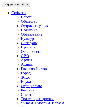
Toggle navigation
События
Власть
Общество
Острая ситуация
Политика
Образование
Культура
Скандалы
Прогноз
Отклик есть!
СВО
Армия
Афиша
Глядя из Ростова
Город
ЖКХ
Наука
Официально
Реклама
Спорт
Транспорт и дороги
Читаем. Смотрим. Играем