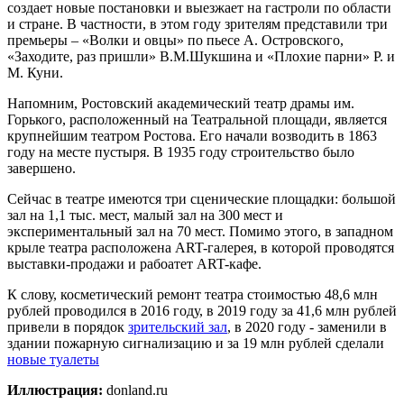
создает новые постановки и выезжает на гастроли по области
и стране. В частности, в этом году зрителям представили три
премьеры – «Волки и овцы» по пьесе А. Островского,
«Заходите, раз пришли» В.М.Шукшина и «Плохие парни» Р. и
М. Куни.
Напомним, Ростовский академический театр драмы им.
Горького, расположенный на Театральной площади, является
крупнейшим театром Ростова. Его начали возводить в 1863
году на месте пустыря. В 1935 году строительство было
завершено.
Сейчас в театре имеются три сценические площадки: большой
зал на 1,1 тыс. мест, малый зал на 300 мест и
экспериментальный зал на 70 мест. Помимо этого, в западном
крыле театра расположена ART-галерея, в которой проводятся
выставки-продажи и рабоатет ART-кафе.
К слову, косметический ремонт театра стоимостью 48,6 млн
рублей проводился в 2016 году, в 2019 году за 41,6 млн рублей
привели в порядок
зрительский зал
, в 2020 году - заменили в
здании пожарную сигнализацию и за 19 млн рублей сделали
новые туалеты
Иллюстрация:
donland.ru