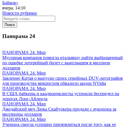
Байков»
вчера, 14:10
Новости рубрики
Панорама
24
ПАНОРАМА 24. Мир
Мусорная компания помогла итальянцу найти выброшенный
по ошибке лотерейный билет с выигрышем в миллион
долларов
ПАНОРАМА 24. Мир
Завление Китая о выпуске своих серийных DUV-литографов
для производства микросхем обвалило акции NVidia
ПАНОРАМА 24. Мир
В США байкеры и квадроциклисты устроили беспредел на
дорогах Лонг-Айленда
ПАНОРАМА 24. Мир
Джедайский меч Люка Скайуокера продали с аукциона за
миллионы долларов
ПАНОРАМА 24. Мир
Ученица смогла успешно приземлиться после того, как ее