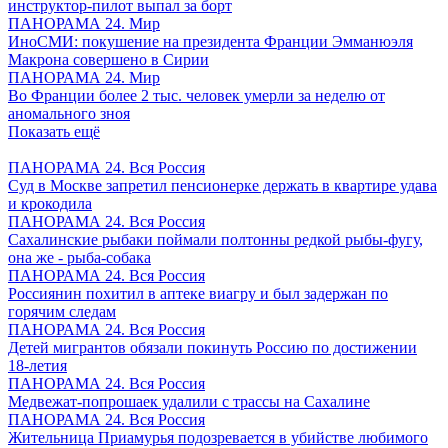
инструктор-пилот выпал за борт
ПАНОРАМА 24. Мир
ИноСМИ: покушение на президента Франции Эмманюэля
Макрона совершено в Сирии
ПАНОРАМА 24. Мир
Во Франции более 2 тыс. человек умерли за неделю от
аномального зноя
Показать ещё
ПАНОРАМА 24. Вся Россия
Суд в Москве запретил пенсионерке держать в квартире удава
и крокодила
ПАНОРАМА 24. Вся Россия
Сахалинские рыбаки поймали полтонны редкой рыбы-фугу,
она же - рыба-собака
ПАНОРАМА 24. Вся Россия
Россиянин похитил в аптеке виагру и был задержан по
горячим следам
ПАНОРАМА 24. Вся Россия
Детей мигрантов обязали покинуть Россию по достижении
18-летия
ПАНОРАМА 24. Вся Россия
Медвежат-попрошаек удалили с трассы на Сахалине
ПАНОРАМА 24. Вся Россия
Жительница Приамурья подозревается в убийстве любимого