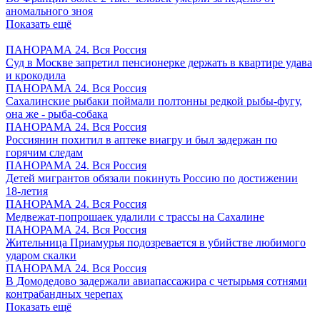
аномального зноя
Показать ещё
ПАНОРАМА 24. Вся Россия
Суд в Москве запретил пенсионерке держать в квартире удава
и крокодила
ПАНОРАМА 24. Вся Россия
Сахалинские рыбаки поймали полтонны редкой рыбы-фугу,
она же - рыба-собака
ПАНОРАМА 24. Вся Россия
Россиянин похитил в аптеке виагру и был задержан по
горячим следам
ПАНОРАМА 24. Вся Россия
Детей мигрантов обязали покинуть Россию по достижении
18-летия
ПАНОРАМА 24. Вся Россия
Медвежат-попрошаек удалили с трассы на Сахалине
ПАНОРАМА 24. Вся Россия
Жительница Приамурья подозревается в убийстве любимого
ударом скалки
ПАНОРАМА 24. Вся Россия
В Домодедово задержали авиапассажира с четырьмя сотнями
контрабандных черепах
Показать ещё