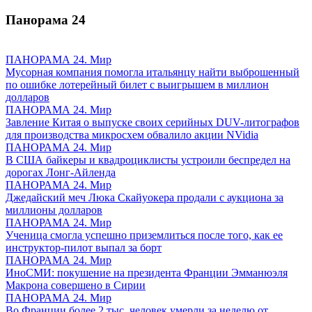
Панорама
24
ПАНОРАМА 24. Мир
Мусорная компания помогла итальянцу найти выброшенный
по ошибке лотерейный билет с выигрышем в миллион
долларов
ПАНОРАМА 24. Мир
Завление Китая о выпуске своих серийных DUV-литографов
для производства микросхем обвалило акции NVidia
ПАНОРАМА 24. Мир
В США байкеры и квадроциклисты устроили беспредел на
дорогах Лонг-Айленда
ПАНОРАМА 24. Мир
Джедайский меч Люка Скайуокера продали с аукциона за
миллионы долларов
ПАНОРАМА 24. Мир
Ученица смогла успешно приземлиться после того, как ее
инструктор-пилот выпал за борт
ПАНОРАМА 24. Мир
ИноСМИ: покушение на президента Франции Эмманюэля
Макрона совершено в Сирии
ПАНОРАМА 24. Мир
Во Франции более 2 тыс. человек умерли за неделю от