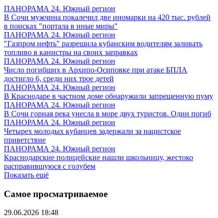
ПАНОРАМА 24. Южный регион
В Сочи мужчина покалечил две иномарки на 420 тыс. рублей
в поисках "портала в иные миры"
ПАНОРАМА 24. Южный регион
"Газпром нефть" разрешила кубанским водителям заливать
топливо в канистры на своих заправках
ПАНОРАМА 24. Южный регион
Число погибших в Архипо-Осиповке при атаке БПЛА
достигло 6, среди них трое детей
ПАНОРАМА 24. Южный регион
В Краснодаре в частном доме обнаружили запрещенную пуму
ПАНОРАМА 24. Южный регион
В Сочи горная река унесла в море двух туристов. Один погиб
ПАНОРАМА 24. Южный регион
Четырех молодых кубанцев задержали за нацистское
приветствие
ПАНОРАМА 24. Южный регион
Краснодарские полицейские нашли школьницу, жестоко
расправившуюся с голубем
Показать ещё
Самое просматриваемое
29.06.2026 18:48