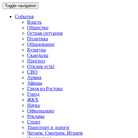
Toggle navigation
События
Власть
Общество
Острая ситуация
Политика
Образование
Культура
Скандалы
Прогноз
Отклик есть!
СВО
Армия
Афиша
Глядя из Ростова
Город
ЖКХ
Наука
Официально
Реклама
Спорт
Транспорт и дороги
Читаем. Смотрим. Играем