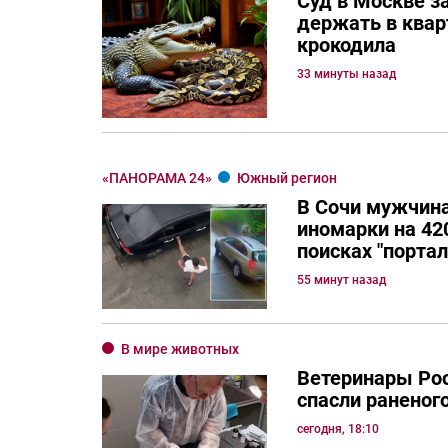
Суд в Москве з
держать в квар
крокодила
33 минуты назад
«ПАНОРАМА 24»
Южный регион
В Сочи мужчина
иномарки на 420
поисках "порта
55 минут назад
В мире животных
Ветеринары Рос
спасли раненог
сегодня, 18:10