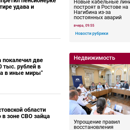
апретил пенсионерке
Новые кабельные лин
тире удава и
построят в Ростове на
Нагибина из-за
постоянных аварий
вчера, 09:55
Новости рубрики
Недвижимость
 покалечил две
 тыс. рублей в
ла в иные миры"
товской области
о в зоне СВО зайца
Упрощение правил
восстановления