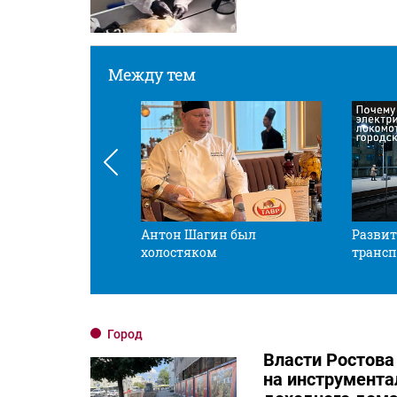
Между тем
 смотрите в оба
Антон Шагин был
Развит
холостяком
трансп
Город
Власти Ростова
на инструмента