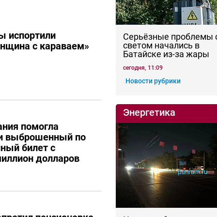
ы испортили
Серьёзные проблемы 
енщина с караваем»
светом начались в
Батайске из-за жары
сегодня, 11:09
Новости рубрики
Энергетика
ания помогла
ти выброшенный по
ный билет с
иллион долларов