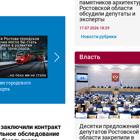
памятников архитекту
Ростовской области
обсудили депутаты и
эксперты
17.07.2026 18:29
Новости рубрики
Власть
ие городского
Красной нитью
Че
орта
Десятки предложений
 заключили контракт
депутатов Ростовской
льное обследование
области закрепили в