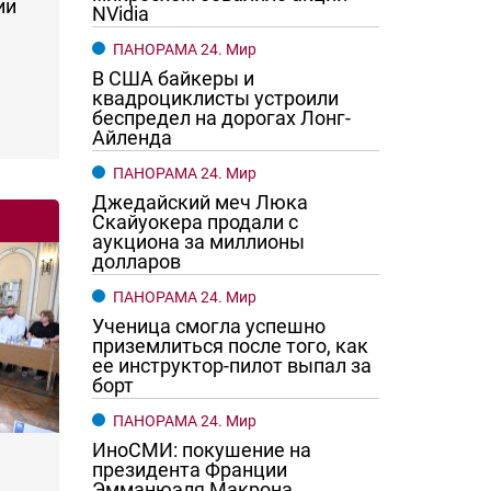
ии
NVidia
ПАНОРАМА 24. Мир
В США байкеры и
квадроциклисты устроили
беспредел на дорогах Лонг-
Айленда
ПАНОРАМА 24. Мир
Джедайский меч Люка
Скайуокера продали с
аукциона за миллионы
долларов
ПАНОРАМА 24. Мир
Ученица смогла успешно
приземлиться после того, как
ее инструктор-пилот выпал за
борт
ПАНОРАМА 24. Мир
ИноСМИ: покушение на
президента Франции
Эмманюэля Макрона