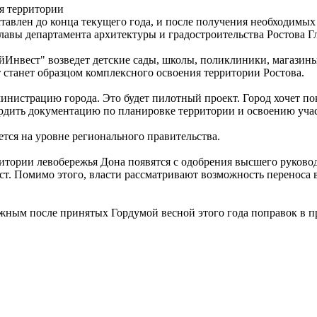
я территории
тавлен до конца текущего года, и после получения необходимых
 главы департамента архитектуры и градостроительства Ростова 
Инвест" возведет детские сады, школы, поликлиники, магазины,
станет образцом комплексного освоения территории Ростова.
дминистрацию города. Это будет пилотный проект. Город хочет по
вердить документацию по планировке территории и освоению участ
ется на уровне регионального правительства.
ритории левобережья Дона появятся с одобрения высшего руковод
ест. Помимо этого, власти рассматривают возможность переноса 
ожным после принятых Гордумой весной этого года поправок в п