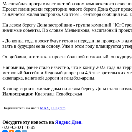
Масштабная программа станет образцом комплексного освоени
Проект планировки территории левого берега Дона будет предс
га начнется жилая застройка. Об этом 1 сентября сообщил и.о.
На левом берегу Дона застройщик - группа компаний "ЮгСтрой
значимые объекты. По словам Мельникова, масштабный проект 
- До конца года проект будут готов и передан на проверку в а
взять в будущем ее за основу. Уже в этом году планируется ут
Он добавил, что так как проект большой и сложный, он куриру
Напомним, ранее стало известно, что к концу 2023 года на тер
метровый бассейн и Ледовый дворец на 4,5 тыс зрительских м
аквапарка, канатной дороги и гандбол-арены.
К слову, строить жилые дома на левом берегу Дона стало возм
Иллюстрация:
Кварталы Левобережья
Подпишитесь на нас в
MAX
,
Telegram
.
Обсудите эту новость на
Яндекс.Дзен.
02.09.2021 10:45