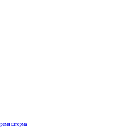
 время шторма