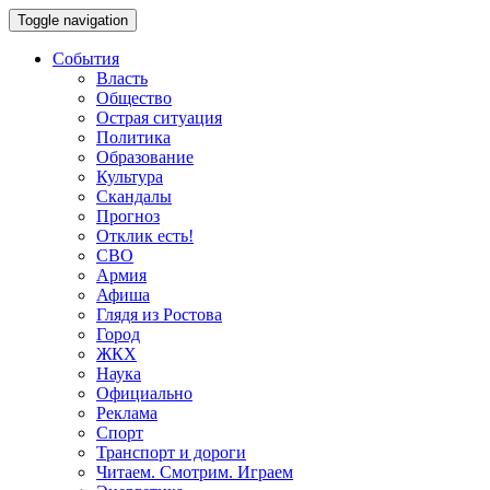
Toggle navigation
События
Власть
Общество
Острая ситуация
Политика
Образование
Культура
Скандалы
Прогноз
Отклик есть!
СВО
Армия
Афиша
Глядя из Ростова
Город
ЖКХ
Наука
Официально
Реклама
Спорт
Транспорт и дороги
Читаем. Смотрим. Играем