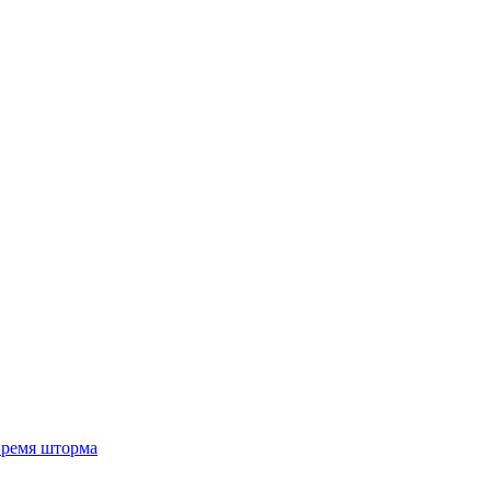
 время шторма