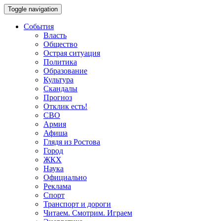
Toggle navigation
События
Власть
Общество
Острая ситуация
Политика
Образование
Культура
Скандалы
Прогноз
Отклик есть!
СВО
Армия
Афиша
Глядя из Ростова
Город
ЖКХ
Наука
Официально
Реклама
Спорт
Транспорт и дороги
Читаем. Смотрим. Играем