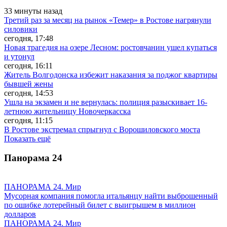
33 минуты назад
Третий раз за месяц на рынок «Темер» в Ростове нагрянули
силовики
сегодня, 17:48
Новая трагедия на озере Лесном: ростовчанин ушел купаться
и утонул
сегодня, 16:11
Житель Волгодонска избежит наказания за поджог квартиры
бывшей жены
сегодня, 14:53
Ушла на экзамен и не вернулась: полиция разыскивает 16-
летнюю жительницу Новочеркасска
сегодня, 11:15
В Ростове экстремал спрыгнул с Ворошиловского моста
Показать ещё
Панорама
24
ПАНОРАМА 24. Мир
Мусорная компания помогла итальянцу найти выброшенный
по ошибке лотерейный билет с выигрышем в миллион
долларов
ПАНОРАМА 24. Мир