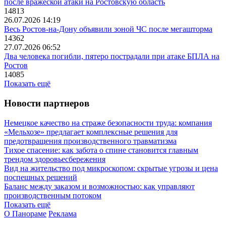
после вражеской атаки на Ростовскую область
14813
26.07.2026 14:19
Весь Ростов-на-Дону объявили зоной ЧС после мегашторма
14362
27.07.2026 06:52
Два человека погибли, пятеро пострадали при атаке БПЛА на
Ростов
14085
Показать ещё
Новости партнеров
Немецкое качество на страже безопасности труда: компания
«Мельхозе» предлагает комплексные решения для
предотвращения производственного травматизма
Тихое спасение: как забота о спине становится главным
трендом здоровьесбережения
Вид на жительство под микроскопом: скрытые угрозы и цена
поспешных решений
Баланс между заказом и возможностью: как управляют
производственным потоком
Показать ещё
О Панораме
Реклама