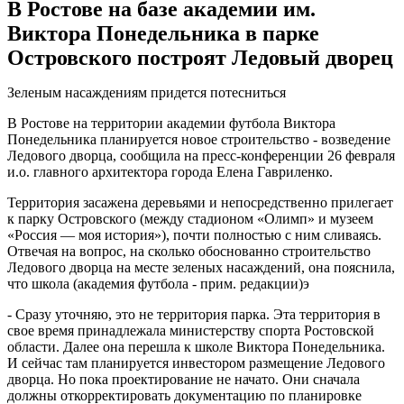
В Ростове на базе академии им.
Виктора Понедельника в парке
Островского построят Ледовый дворец
Зеленым насаждениям придется потесниться
В Ростове на территории академии футбола Виктора
Понедельника планируется новое строительство - возведение
Ледового дворца, сообщила на пресс-конференции 26 февраля
и.о. главного архитектора города Елена Гавриленко.
Территория засажена деревьями и непосредственно прилегает
к парку Островского (между стадионом «Олимп» и музеем
«Россия — моя история»), почти полностью с ним сливаясь.
Отвечая на вопрос, на сколько обоснованно строительство
Ледового дворца на месте зеленых насаждений, она пояснила,
что школа (академия футбола - прим. редакции)э
- Сразу уточняю, это не территория парка. Эта территория в
свое время принадлежала министерству спорта Ростовской
области. Далее она перешла к школе Виктора Понедельника.
И сейчас там планируется инвестором размещение Ледового
дворца. Но пока проектирование не начато. Они сначала
должны откорректировать документацию по планировке