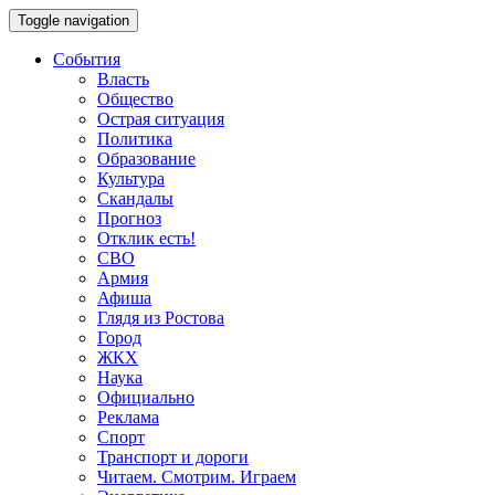
Toggle navigation
События
Власть
Общество
Острая ситуация
Политика
Образование
Культура
Скандалы
Прогноз
Отклик есть!
СВО
Армия
Афиша
Глядя из Ростова
Город
ЖКХ
Наука
Официально
Реклама
Спорт
Транспорт и дороги
Читаем. Смотрим. Играем