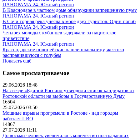
ПАНОРАМА 24. Южный регион
В Краснодаре в частном доме обнаружили запрещенную пуму
ПАНОРАМА 24. Южный регион
В Сочи горная река унесла в море двух туристов. Один погиб
ПАНОРАМА 24. Южный регион
Четырех молодых кубанцев задержали за нацистское
приветствие
ПАНОРАМА 24. Южный регион
Краснодарские полицейские нашли школьницу, жестоко
расправившуюся с голубем
Показать ещё
Самое просматриваемое
29.06.2026 18:48
На съезде «Единой России» утвердили список кандидатов от
Ростовской области на выборы в Государственную Думу
16504
25.07.2026 03:50
Мощные взрывы прогремели в Ростове - над городом
работает ПВО
14867
27.07.2026 11:11
До восьми человек увеличилось количество пострадавших