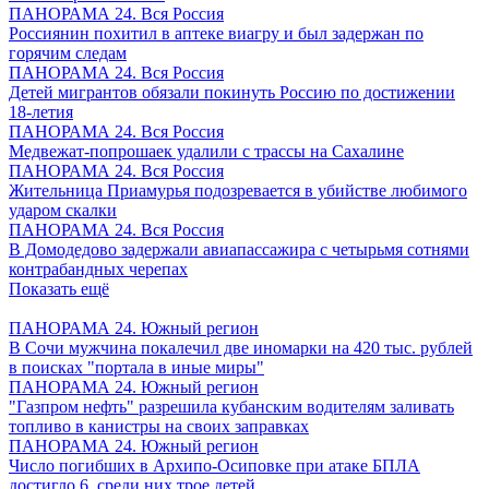
ПАНОРАМА 24. Вся Россия
Россиянин похитил в аптеке виагру и был задержан по
горячим следам
ПАНОРАМА 24. Вся Россия
Детей мигрантов обязали покинуть Россию по достижении
18-летия
ПАНОРАМА 24. Вся Россия
Медвежат-попрошаек удалили с трассы на Сахалине
ПАНОРАМА 24. Вся Россия
Жительница Приамурья подозревается в убийстве любимого
ударом скалки
ПАНОРАМА 24. Вся Россия
В Домодедово задержали авиапассажира с четырьмя сотнями
контрабандных черепах
Показать ещё
ПАНОРАМА 24. Южный регион
В Сочи мужчина покалечил две иномарки на 420 тыс. рублей
в поисках "портала в иные миры"
ПАНОРАМА 24. Южный регион
"Газпром нефть" разрешила кубанским водителям заливать
топливо в канистры на своих заправках
ПАНОРАМА 24. Южный регион
Число погибших в Архипо-Осиповке при атаке БПЛА
достигло 6, среди них трое детей