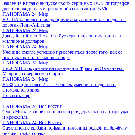
Завление Китая о выпуске своих серийных DUV-литографов
для производства микросхем обвалило акции NVidia
ПАНОРАМА 24. Мир
В США байкеры и квадроциклисты устроили беспредел на
дорогах Лонг-Айленда
ПАНОРАМА 24. Мир
Джедайский меч Люка Скайуокера продали с аукциона за
миллионы долларов
ПАНОРАМА 24. Мир
Ученица смогла успешно приземлиться после того, как ее
инструктор-пилот выпал за борт
ПАНОРАМА 24. Мир
ИноСМИ: покушение на президента Франции Эмманюэля
Макрона совершено в Сирии
ПАНОРАМА 24. Мир
Во Франции более 2 тыс. человек умерли за неделю от
аномального зноя
Показать ещё
ПАНОРАМА 24. Вся Россия
Суд в Москве запретил пенсионерке держать в квартире удава
и крокодила
ПАНОРАМА 24. Вся Россия
Сахалинские рыбаки поймали полтонны редкой рыбы-фугу,
она же - рыба-собака