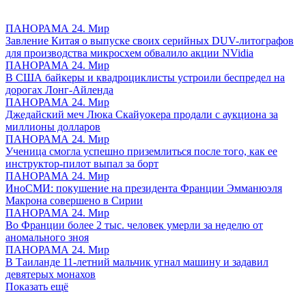
ПАНОРАМА 24. Мир
Завление Китая о выпуске своих серийных DUV-литографов
для производства микросхем обвалило акции NVidia
ПАНОРАМА 24. Мир
В США байкеры и квадроциклисты устроили беспредел на
дорогах Лонг-Айленда
ПАНОРАМА 24. Мир
Джедайский меч Люка Скайуокера продали с аукциона за
миллионы долларов
ПАНОРАМА 24. Мир
Ученица смогла успешно приземлиться после того, как ее
инструктор-пилот выпал за борт
ПАНОРАМА 24. Мир
ИноСМИ: покушение на президента Франции Эмманюэля
Макрона совершено в Сирии
ПАНОРАМА 24. Мир
Во Франции более 2 тыс. человек умерли за неделю от
аномального зноя
ПАНОРАМА 24. Мир
В Таиланде 11-летний мальчик угнал машину и задавил
девятерых монахов
Показать ещё