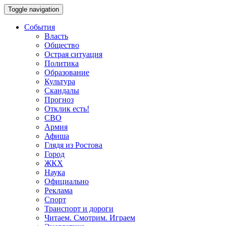
Toggle navigation
События
Власть
Общество
Острая ситуация
Политика
Образование
Культура
Скандалы
Прогноз
Отклик есть!
СВО
Армия
Афиша
Глядя из Ростова
Город
ЖКХ
Наука
Официально
Реклама
Спорт
Транспорт и дороги
Читаем. Смотрим. Играем