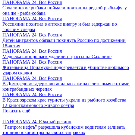
ПАНОРАМА 24. Вся Россия
Сахалинские рыбаки поймали полтонны редкой рыбы-фугу,
она же - рыба-собака
ПАНОРАМА 24. Вся Россия
Россиянин похитил в аптеке виагру и был задержан по
горячим следам
ПАНОРАМА 24. Вся Россия
Детей мигрантов обязали покинуть Россию по достижении
18-летия
ПАНОРАМА 24. Вся Россия
Медвежат-попрошаек удалили с трассы на Сахалине
ПАНОРАМА 24. Вся Россия
Жительница Приамурья подозревается в убийстве любимого
ударом скалки
ПАНОРАМА 24. Вся Россия
В Домодедово задержали авиапассажира с четырьмя сотнями
контрабандных черепах
ПАНОРАМА 24. Вся Россия
В Красноярском крае туристы украли из рыбного хозяйства
12-килограммового живого осетра
Показать ещё
ПАНОРАМА 24. Южный регион
"Газпром нефть" разрешила кубанским водителям заливать
топливо в канистры на своих заправках