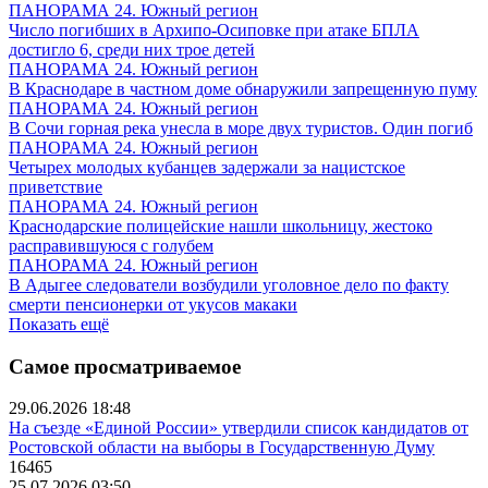
ПАНОРАМА 24. Южный регион
Число погибших в Архипо-Осиповке при атаке БПЛА
достигло 6, среди них трое детей
ПАНОРАМА 24. Южный регион
В Краснодаре в частном доме обнаружили запрещенную пуму
ПАНОРАМА 24. Южный регион
В Сочи горная река унесла в море двух туристов. Один погиб
ПАНОРАМА 24. Южный регион
Четырех молодых кубанцев задержали за нацистское
приветствие
ПАНОРАМА 24. Южный регион
Краснодарские полицейские нашли школьницу, жестоко
расправившуюся с голубем
ПАНОРАМА 24. Южный регион
В Адыгее следователи возбудили уголовное дело по факту
смерти пенсионерки от укусов макаки
Показать ещё
Самое просматриваемое
29.06.2026 18:48
На съезде «Единой России» утвердили список кандидатов от
Ростовской области на выборы в Государственную Думу
16465
25.07.2026 03:50