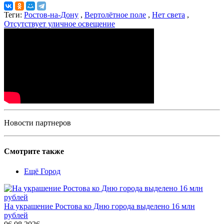
Теги:
Ростов-на-Дону
,
Вертолётное поле
,
Нет света
,
Отсутствует уличное освещение
Новости партнеров
Смотрите также
Ещё Город
На украшение Ростова ко Дню города выделено 16 млн
рублей