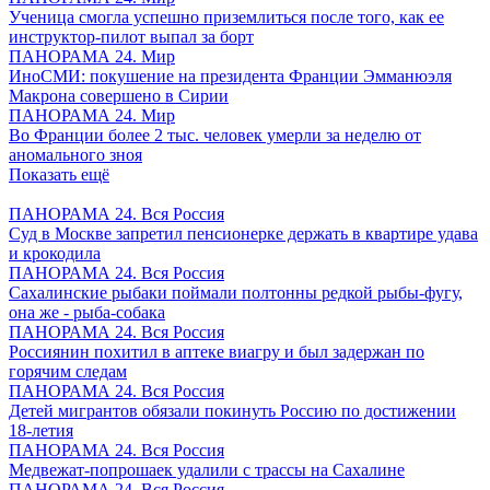
Ученица смогла успешно приземлиться после того, как ее
инструктор-пилот выпал за борт
ПАНОРАМА 24. Мир
ИноСМИ: покушение на президента Франции Эмманюэля
Макрона совершено в Сирии
ПАНОРАМА 24. Мир
Во Франции более 2 тыс. человек умерли за неделю от
аномального зноя
Показать ещё
ПАНОРАМА 24. Вся Россия
Суд в Москве запретил пенсионерке держать в квартире удава
и крокодила
ПАНОРАМА 24. Вся Россия
Сахалинские рыбаки поймали полтонны редкой рыбы-фугу,
она же - рыба-собака
ПАНОРАМА 24. Вся Россия
Россиянин похитил в аптеке виагру и был задержан по
горячим следам
ПАНОРАМА 24. Вся Россия
Детей мигрантов обязали покинуть Россию по достижении
18-летия
ПАНОРАМА 24. Вся Россия
Медвежат-попрошаек удалили с трассы на Сахалине
ПАНОРАМА 24. Вся Россия