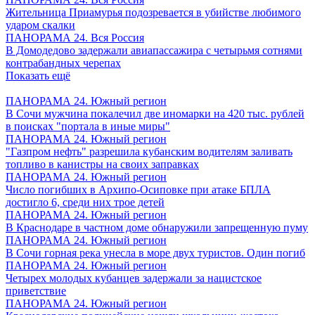
Жительница Приамурья подозревается в убийстве любимого
ударом скалки
ПАНОРАМА 24. Вся Россия
В Домодедово задержали авиапассажира с четырьмя сотнями
контрабандных черепах
Показать ещё
ПАНОРАМА 24. Южный регион
В Сочи мужчина покалечил две иномарки на 420 тыс. рублей
в поисках "портала в иные миры"
ПАНОРАМА 24. Южный регион
"Газпром нефть" разрешила кубанским водителям заливать
топливо в канистры на своих заправках
ПАНОРАМА 24. Южный регион
Число погибших в Архипо-Осиповке при атаке БПЛА
достигло 6, среди них трое детей
ПАНОРАМА 24. Южный регион
В Краснодаре в частном доме обнаружили запрещенную пуму
ПАНОРАМА 24. Южный регион
В Сочи горная река унесла в море двух туристов. Один погиб
ПАНОРАМА 24. Южный регион
Четырех молодых кубанцев задержали за нацистское
приветствие
ПАНОРАМА 24. Южный регион