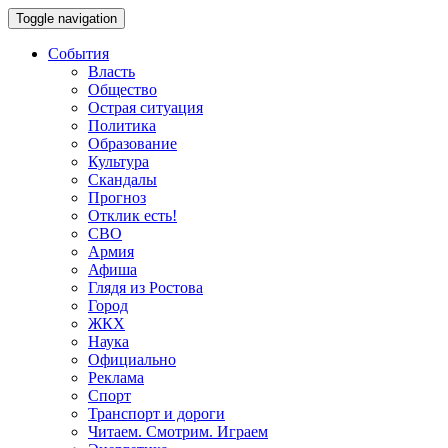
Toggle navigation
События
Власть
Общество
Острая ситуация
Политика
Образование
Культура
Скандалы
Прогноз
Отклик есть!
СВО
Армия
Афиша
Глядя из Ростова
Город
ЖКХ
Наука
Официально
Реклама
Спорт
Транспорт и дороги
Читаем. Смотрим. Играем