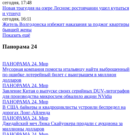
сегодня, 17:48
Новая трагедия на озере Лесном: ростовчанин ушел купаться
и утонул
сегодня, 16:11
Житель Волгодонска избежит наказания за поджог квартиры
бывшей жены
Показать ещё
Панорама
24
ПАНОРАМА 24. Мир
Мусорная компания помогла итальянцу найти выброшенный
по ошибке лотерейный билет с выигрышем в миллион
долларов
ПАНОРАМА 24. Мир
Завление Китая о выпуске своих серийных DUV-литографов
для производства микросхем обвалило акции NVidia
ПАНОРАМА 24. Мир
В США байкеры и квадроциклисты устроили беспредел на
дорогах Лонг-Айленда
ПАНОРАМА 24. Мир
Джедайский меч Люка Скайуокера продали с аукциона за
миллионы долларов
ПАНОРАМА 24. Мир