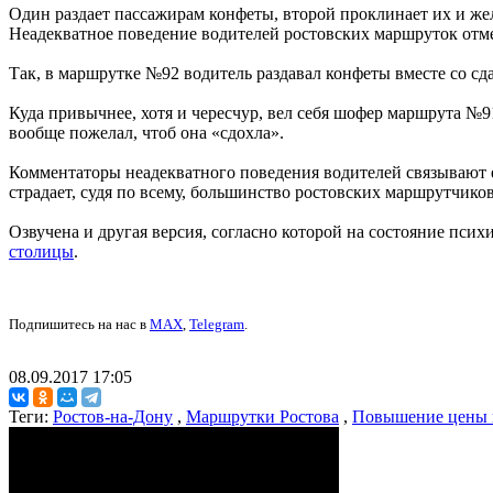
Один раздает пассажирам конфеты, второй проклинает их и же
Неадекватное поведение водителей ростовских маршруток отме
Так, в маршрутке №92 водитель раздавал конфеты вместе со сд
Куда привычнее, хотя и чересчур, вел себя шофер маршрута №
вообще пожелал, чтоб она «сдохла».
Комментаторы неадекватного поведения водителей связывают 
страдает, судя по всему, большинство ростовских маршрутчиков
Озвучена и другая версия, согласно которой на состояние пси
столицы
.
Подпишитесь на нас в
MAX
,
Telegram
.
08.09.2017 17:05
Теги:
Ростов-на-Дону
,
Маршрутки Ростова
,
Повышение цены п