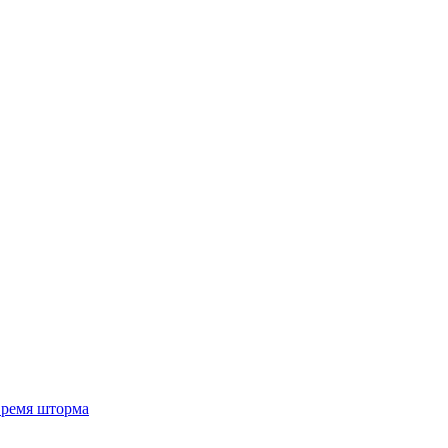
 время шторма