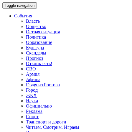
Toggle navigation
События
Власть
Общество
Острая ситуация
Политика
Образование
Культура
Скандалы
Прогноз
Отклик есть!
СВО
Армия
Афиша
Глядя из Ростова
Город
ЖКХ
Наука
Официально
Реклама
Спорт
Транспорт и дороги
Читаем. Смотрим. Играем