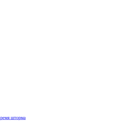
 время шторма