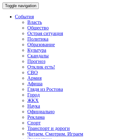
Toggle navigation
События
Власть
Общество
Острая ситуация
Политика
Образование
Культура
Скандалы
Прогноз
Отклик есть!
СВО
Армия
Афиша
Глядя из Ростова
Город
ЖКХ
Наука
Официально
Реклама
Спорт
Транспорт и дороги
Читаем. Смотрим. Играем