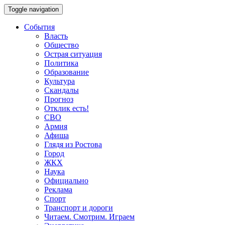
Toggle navigation
События
Власть
Общество
Острая ситуация
Политика
Образование
Культура
Скандалы
Прогноз
Отклик есть!
СВО
Армия
Афиша
Глядя из Ростова
Город
ЖКХ
Наука
Официально
Реклама
Спорт
Транспорт и дороги
Читаем. Смотрим. Играем