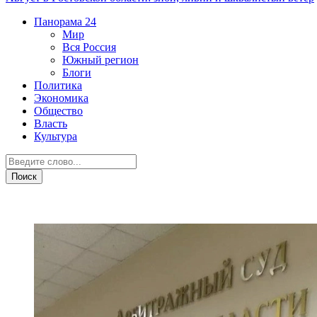
Панорама
24
Мир
Вся Россия
Южный регион
Блоги
Политика
Экономика
Общество
Власть
Культура
Здоровье