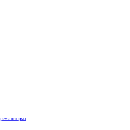
 время шторма