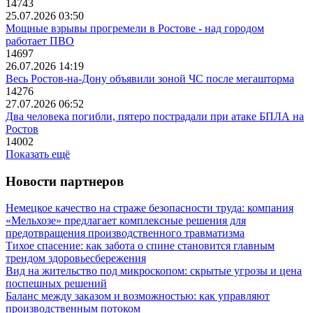
14743
25.07.2026 03:50
Мощные взрывы прогремели в Ростове - над городом
работает ПВО
14697
26.07.2026 14:19
Весь Ростов-на-Дону объявили зоной ЧС после мегашторма
14276
27.07.2026 06:52
Два человека погибли, пятеро пострадали при атаке БПЛА на
Ростов
14002
Показать ещё
Новости партнеров
Немецкое качество на страже безопасности труда: компания
«Мельхозе» предлагает комплексные решения для
предотвращения производственного травматизма
Тихое спасение: как забота о спине становится главным
трендом здоровьесбережения
Вид на жительство под микроскопом: скрытые угрозы и цена
поспешных решений
Баланс между заказом и возможностью: как управляют
производственным потоком