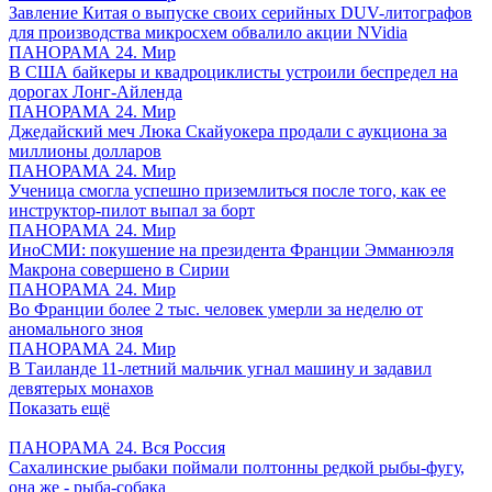
Завление Китая о выпуске своих серийных DUV-литографов
для производства микросхем обвалило акции NVidia
ПАНОРАМА 24. Мир
В США байкеры и квадроциклисты устроили беспредел на
дорогах Лонг-Айленда
ПАНОРАМА 24. Мир
Джедайский меч Люка Скайуокера продали с аукциона за
миллионы долларов
ПАНОРАМА 24. Мир
Ученица смогла успешно приземлиться после того, как ее
инструктор-пилот выпал за борт
ПАНОРАМА 24. Мир
ИноСМИ: покушение на президента Франции Эмманюэля
Макрона совершено в Сирии
ПАНОРАМА 24. Мир
Во Франции более 2 тыс. человек умерли за неделю от
аномального зноя
ПАНОРАМА 24. Мир
В Таиланде 11-летний мальчик угнал машину и задавил
девятерых монахов
Показать ещё
ПАНОРАМА 24. Вся Россия
Сахалинские рыбаки поймали полтонны редкой рыбы-фугу,
она же - рыба-собака