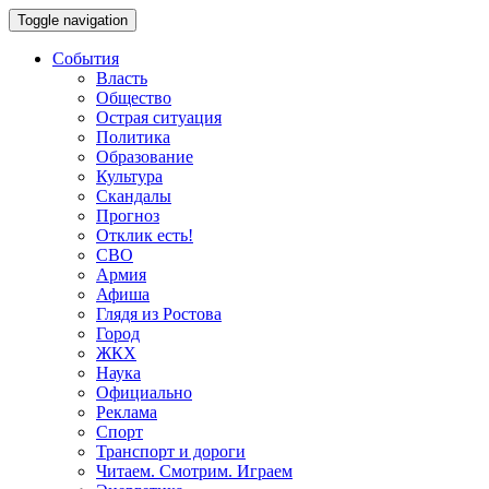
Toggle navigation
События
Власть
Общество
Острая ситуация
Политика
Образование
Культура
Скандалы
Прогноз
Отклик есть!
СВО
Армия
Афиша
Глядя из Ростова
Город
ЖКХ
Наука
Официально
Реклама
Спорт
Транспорт и дороги
Читаем. Смотрим. Играем