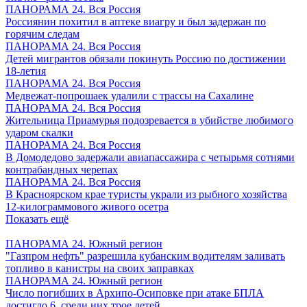
ПАНОРАМА 24. Вся Россия
Россиянин похитил в аптеке виагру и был задержан по
горячим следам
ПАНОРАМА 24. Вся Россия
Детей мигрантов обязали покинуть Россию по достижении
18-летия
ПАНОРАМА 24. Вся Россия
Медвежат-попрошаек удалили с трассы на Сахалине
ПАНОРАМА 24. Вся Россия
Жительница Приамурья подозревается в убийстве любимого
ударом скалки
ПАНОРАМА 24. Вся Россия
В Домодедово задержали авиапассажира с четырьмя сотнями
контрабандных черепах
ПАНОРАМА 24. Вся Россия
В Красноярском крае туристы украли из рыбного хозяйства
12-килограммового живого осетра
Показать ещё
ПАНОРАМА 24. Южный регион
"Газпром нефть" разрешила кубанским водителям заливать
топливо в канистры на своих заправках
ПАНОРАМА 24. Южный регион
Число погибших в Архипо-Осиповке при атаке БПЛА
достигло 6, среди них трое детей