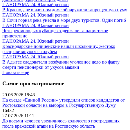
ПАНОРАМА 24. Южный регион
В Краснодаре в частном доме обнаружили запрещенную пуму
ПАНОРАМА 24. Южный регион
В Сочи горная река унесла в море двух туристов. Один погиб
ПАНОРАМА 24. Южный регион
Четырех молодых кубанцев задержали за нацистское
приветствие
ПАНОРАМА 24. Южный регион
Краснодарские полицейские нашли школьницу, жестоко
расправившуюся с голубем
ПАНОРАМА 24. Южный регион
В Адыгее следователи возбудили уголовное дело по факту
смерти пенсионерки от укусов макаки
Показать ещё
Самое просматриваемое
29.06.2026 18:48
На съезде «Единой России» утвердили список кандидатов от
Ростовской области на выборы в Государственную Думу
16432
27.07.2026 11:11
До восьми человек увеличилось количество пострадавших
после вражеской атаки на Ростовскую область