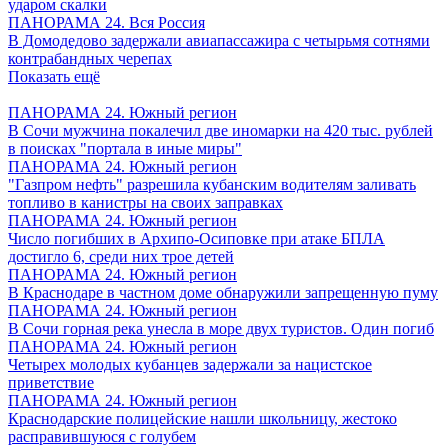
ударом скалки
ПАНОРАМА 24. Вся Россия
В Домодедово задержали авиапассажира с четырьмя сотнями
контрабандных черепах
Показать ещё
ПАНОРАМА 24. Южный регион
В Сочи мужчина покалечил две иномарки на 420 тыс. рублей
в поисках "портала в иные миры"
ПАНОРАМА 24. Южный регион
"Газпром нефть" разрешила кубанским водителям заливать
топливо в канистры на своих заправках
ПАНОРАМА 24. Южный регион
Число погибших в Архипо-Осиповке при атаке БПЛА
достигло 6, среди них трое детей
ПАНОРАМА 24. Южный регион
В Краснодаре в частном доме обнаружили запрещенную пуму
ПАНОРАМА 24. Южный регион
В Сочи горная река унесла в море двух туристов. Один погиб
ПАНОРАМА 24. Южный регион
Четырех молодых кубанцев задержали за нацистское
приветствие
ПАНОРАМА 24. Южный регион
Краснодарские полицейские нашли школьницу, жестоко
расправившуюся с голубем