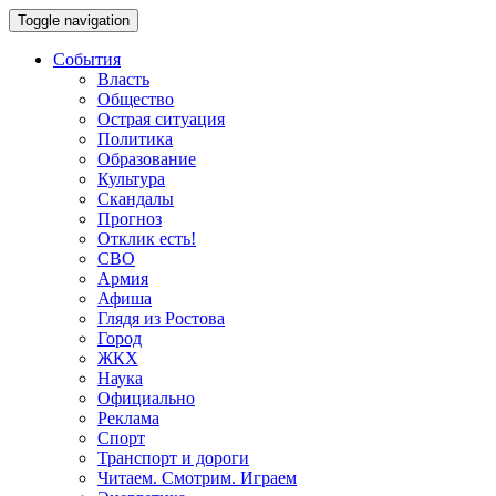
Toggle navigation
События
Власть
Общество
Острая ситуация
Политика
Образование
Культура
Скандалы
Прогноз
Отклик есть!
СВО
Армия
Афиша
Глядя из Ростова
Город
ЖКХ
Наука
Официально
Реклама
Спорт
Транспорт и дороги
Читаем. Смотрим. Играем