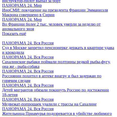
инструктор-пилот выпал за борт
ПАНОРАМА 24. Мир
ИноСМИ: покушение на президента Франции Эмманюэля
Макрона совершено в Сирии
ПАНОРАМА 24. Мир
Во Франции более 2 тыс. человек умерли за неделю от
аномального зноя
Показать ещё
ПАНОРАМА 24. Вся Россия
Суд в Москве запретил пенсионерке держать в квартире удава
и крокодила
ПАНОРАМА 24. Вся Россия
Сахалинские рыбаки поймали полтонны редкой рыбы-фугу,
она же - рыба-собака
ПАНОРАМА 24. Вся Россия
Россиянин похитил в аптеке виагру и был задержан по
горячим следам
ПАНОРАМА 24. Вся Россия
Детей мигрантов обязали покинуть Россию по достижении
18-летия
ПАНОРАМА 24. Вся Россия
Медвежат-попрошаек удалили с трассы на Сахалине
ПАНОРАМА 24. Вся Россия
Жительница Приамурья подозревается в убийстве любимого