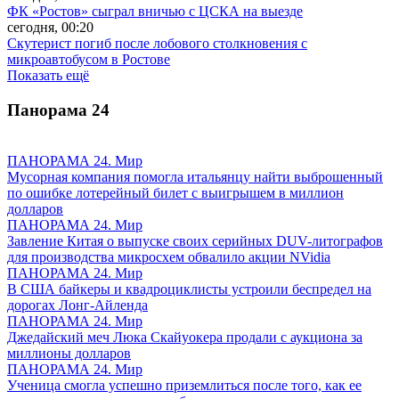
ФК «Ростов» сыграл вничью с ЦСКА на выезде
сегодня, 00:20
Скутерист погиб после лобового столкновения с
микроавтобусом в Ростове
Показать ещё
Панорама
24
ПАНОРАМА 24. Мир
Мусорная компания помогла итальянцу найти выброшенный
по ошибке лотерейный билет с выигрышем в миллион
долларов
ПАНОРАМА 24. Мир
Завление Китая о выпуске своих серийных DUV-литографов
для производства микросхем обвалило акции NVidia
ПАНОРАМА 24. Мир
В США байкеры и квадроциклисты устроили беспредел на
дорогах Лонг-Айленда
ПАНОРАМА 24. Мир
Джедайский меч Люка Скайуокера продали с аукциона за
миллионы долларов
ПАНОРАМА 24. Мир
Ученица смогла успешно приземлиться после того, как ее