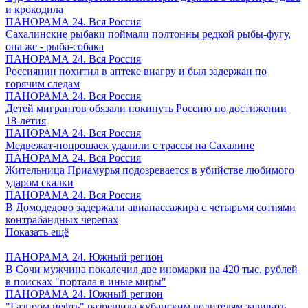
и крокодила
ПАНОРАМА 24. Вся Россия
Сахалинские рыбаки поймали полтонны редкой рыбы-фугу,
она же - рыба-собака
ПАНОРАМА 24. Вся Россия
Россиянин похитил в аптеке виагру и был задержан по
горячим следам
ПАНОРАМА 24. Вся Россия
Детей мигрантов обязали покинуть Россию по достижении
18-летия
ПАНОРАМА 24. Вся Россия
Медвежат-попрошаек удалили с трассы на Сахалине
ПАНОРАМА 24. Вся Россия
Жительница Приамурья подозревается в убийстве любимого
ударом скалки
ПАНОРАМА 24. Вся Россия
В Домодедово задержали авиапассажира с четырьмя сотнями
контрабандных черепах
Показать ещё
ПАНОРАМА 24. Южный регион
В Сочи мужчина покалечил две иномарки на 420 тыс. рублей
в поисках "портала в иные миры"
ПАНОРАМА 24. Южный регион
"Газпром нефть" разрешила кубанским водителям заливать