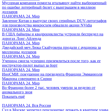
Мусорная компания помогла итальянцу найти выброшенный
по ошибке лотерейный билет с выигрышем в миллион
долларов
ПАНОРАМА 24. Мир
Завление Китая о выпуске своих серийных DUV-литографов
для производства микросхем обвалило акции NVidia
ПАНОРАМА 24. Мир
В США байкеры и квадроциклисты устроили беспредел на
дорогах Лонг-Айленда
ПАНОРАМА 24. Мир
Джедайский меч Люка Скайуокера продали с аукциона за
миллионы долларов
ПАНОРАМА 24. Мир
Ученица смогла успешно приземлиться после того, как ее
инструктор-пилот выпал за борт
ПАНОРАМА 24. Мир
ИноСМИ: покушение на президента Франции Эмманюэля
Макрона совершено в Сирии
ПАНОРАМА 24. Мир
Во Франции более 2 тыс. человек умерли за неделю от
аномального зноя
Показать ещё
ПАНОРАМА 24. Вся Россия
Суд в Москве запретил пенсионерке держать в квартире удава