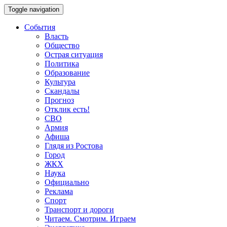
Toggle navigation
События
Власть
Общество
Острая ситуация
Политика
Образование
Культура
Скандалы
Прогноз
Отклик есть!
СВО
Армия
Афиша
Глядя из Ростова
Город
ЖКХ
Наука
Официально
Реклама
Спорт
Транспорт и дороги
Читаем. Смотрим. Играем