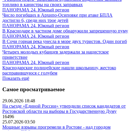
топливо в канистры на своих заправках
ПАНОРАМА 24. Южный регион
Число погибших в Архипо-Осиповке при атаке БПЛА
достигло 6, среди них трое детей
ПАНОРАМА 24. Южный регион
В Краснодаре в частном доме обнаружили запрещенную пуму
ПАНОРАМА 24. Южный регион
В Сочи горная река унесла в море двух туристов. Один погиб
ПАНОРАМА 24. Южный регион
Четырех молодых кубанцев задержали за нацистское
приветствие
ПАНОРАМА 24. Южный регион
Краснодарские полицейские нашли школьницу, жестоко
расправившуюся с голубем
Показать ещё
Самое просматриваемое
29.06.2026 18:48
На съезде «Единой России» утвердили список кандидатов от
Ростовской области на выборы в Государственную Думу
16496
25.07.2026 03:50
Мощные взрывы прогремели в Ростове - над городом