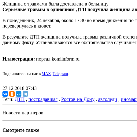
Женщина с травмами была доставлена в больницу
Серьезные травмы в одиночном ДТП получила женщина-авт
В понедельник, 24 декабря, около 17:30 во время движения по
перевернулась в кювет.
В результате ДТП женщина получила травмы различной степени
данному факту. Устанавливаются все обстоятельства случившег
Иллюстрация:
портал komiinform.ru
Подпишитесь на нас в
MAX
,
Telegram
.
27.12.2018 07:43
Теги:
ДТП
,
пострадавшая
,
Ростов-на-Дону
,
автоледи
,
иномар
Новости партнеров
Смотрите также