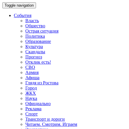
Toggle navigation
События
Власть
Общество
Острая ситуация
Политика
Образование
Культура
Скандалы
Прогноз
Отклик есть!
СВО
Армия
Афиша
Глядя из Ростова
Город
ЖКХ
Наука
Официально
Реклама
Спорт
Транспорт и дороги
Читаем. Смотрим. Играем