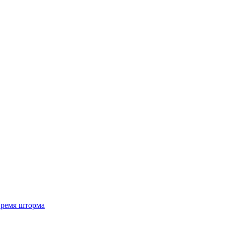
 время шторма