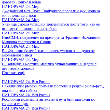
дорогах Лонг-Айленда
ПАНОРАМА 24. Мир
Джедайский меч Люка Скайуокера продали с аукциона за
миллионы долларов
ПАНОРАМА 24. Мир
Ученица смогла успешно приземлиться после того, как ее
инструктор-пилот выпал за борт
ПАНОРАМА 24. Мир
ИноСМИ: покушение на президента Франции Эмманюэля
Макрона совершено в Сирии
ПАНОРАМА 24. Мир
Во Франции более 2 тыс. человек умерли за неделю от
аномального зноя
ПАНОРАМА 24. Мир
В Таиланде 11-летний мальчик угнал машину и задавил
девятерых монахов
Показать ещё
ПАНОРАМА 24. Вся Россия
Сахалинские рыбаки поймали полтонны редкой рыбы-фугу,
она же - рыба-собака
ПАНОРАМА 24. Вся Россия
Россиянин похитил в аптеке виагру и был задержан по
горячим следам
ПАНОРАМА 24. Вся Россия