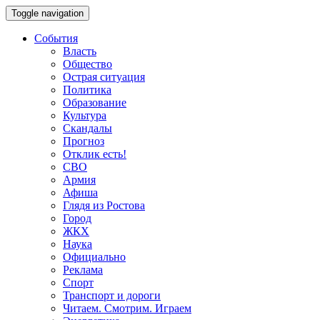
Toggle navigation
События
Власть
Общество
Острая ситуация
Политика
Образование
Культура
Скандалы
Прогноз
Отклик есть!
СВО
Армия
Афиша
Глядя из Ростова
Город
ЖКХ
Наука
Официально
Реклама
Спорт
Транспорт и дороги
Читаем. Смотрим. Играем