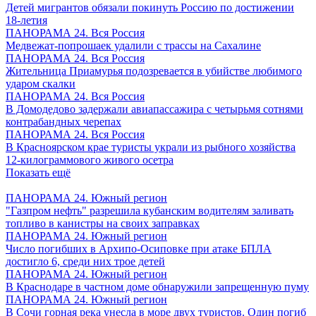
Детей мигрантов обязали покинуть Россию по достижении
18-летия
ПАНОРАМА 24. Вся Россия
Медвежат-попрошаек удалили с трассы на Сахалине
ПАНОРАМА 24. Вся Россия
Жительница Приамурья подозревается в убийстве любимого
ударом скалки
ПАНОРАМА 24. Вся Россия
В Домодедово задержали авиапассажира с четырьмя сотнями
контрабандных черепах
ПАНОРАМА 24. Вся Россия
В Красноярском крае туристы украли из рыбного хозяйства
12-килограммового живого осетра
Показать ещё
ПАНОРАМА 24. Южный регион
"Газпром нефть" разрешила кубанским водителям заливать
топливо в канистры на своих заправках
ПАНОРАМА 24. Южный регион
Число погибших в Архипо-Осиповке при атаке БПЛА
достигло 6, среди них трое детей
ПАНОРАМА 24. Южный регион
В Краснодаре в частном доме обнаружили запрещенную пуму
ПАНОРАМА 24. Южный регион
В Сочи горная река унесла в море двух туристов. Один погиб