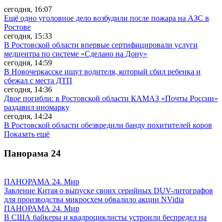
сегодня, 16:07
Ещё одно уголовное дело возбудили после пожара на АЗС в
Ростове
сегодня, 15:33
В Ростовской области впервые сертифицировали услуги
медцентра по системе «Сделано на Дону»
сегодня, 14:59
В Новочеркасске ищут водителя, который сбил ребенка и
сбежал с места ДТП
сегодня, 14:36
Двое погибли: в Ростовской области КАМАЗ «Почты России»
раздавил иномарку
сегодня, 14:24
В Ростовской области обезвредили банду похитителей коров
Показать ещё
Панорама
24
ПАНОРАМА 24. Мир
Завление Китая о выпуске своих серийных DUV-литографов
для производства микросхем обвалило акции NVidia
ПАНОРАМА 24. Мир
В США байкеры и квадроциклисты устроили беспредел на