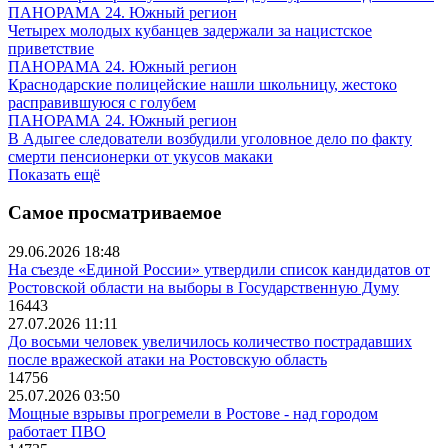
ПАНОРАМА 24. Южный регион
Четырех молодых кубанцев задержали за нацистское
приветствие
ПАНОРАМА 24. Южный регион
Краснодарские полицейские нашли школьницу, жестоко
расправившуюся с голубем
ПАНОРАМА 24. Южный регион
В Адыгее следователи возбудили уголовное дело по факту
смерти пенсионерки от укусов макаки
Показать ещё
Самое просматриваемое
29.06.2026 18:48
На съезде «Единой России» утвердили список кандидатов от
Ростовской области на выборы в Государственную Думу
16443
27.07.2026 11:11
До восьми человек увеличилось количество пострадавших
после вражеской атаки на Ростовскую область
14756
25.07.2026 03:50
Мощные взрывы прогремели в Ростове - над городом
работает ПВО