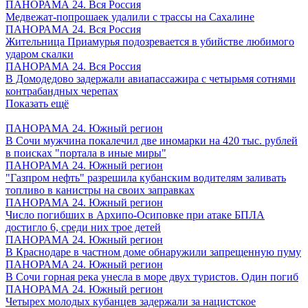
ПАНОРАМА 24. Вся Россия
Медвежат-попрошаек удалили с трассы на Сахалине
ПАНОРАМА 24. Вся Россия
Жительница Приамурья подозревается в убийстве любимого
ударом скалки
ПАНОРАМА 24. Вся Россия
В Домодедово задержали авиапассажира с четырьмя сотнями
контрабандных черепах
Показать ещё
ПАНОРАМА 24. Южный регион
В Сочи мужчина покалечил две иномарки на 420 тыс. рублей
в поисках "портала в иные миры"
ПАНОРАМА 24. Южный регион
"Газпром нефть" разрешила кубанским водителям заливать
топливо в канистры на своих заправках
ПАНОРАМА 24. Южный регион
Число погибших в Архипо-Осиповке при атаке БПЛА
достигло 6, среди них трое детей
ПАНОРАМА 24. Южный регион
В Краснодаре в частном доме обнаружили запрещенную пуму
ПАНОРАМА 24. Южный регион
В Сочи горная река унесла в море двух туристов. Один погиб
ПАНОРАМА 24. Южный регион
Четырех молодых кубанцев задержали за нацистское