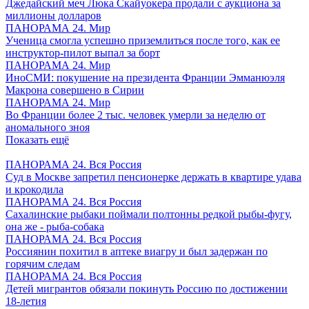
Джедайский меч Люка Скайуокера продали с аукциона за
миллионы долларов
ПАНОРАМА 24. Мир
Ученица смогла успешно приземлиться после того, как ее
инструктор-пилот выпал за борт
ПАНОРАМА 24. Мир
ИноСМИ: покушение на президента Франции Эмманюэля
Макрона совершено в Сирии
ПАНОРАМА 24. Мир
Во Франции более 2 тыс. человек умерли за неделю от
аномального зноя
Показать ещё
ПАНОРАМА 24. Вся Россия
Суд в Москве запретил пенсионерке держать в квартире удава
и крокодила
ПАНОРАМА 24. Вся Россия
Сахалинские рыбаки поймали полтонны редкой рыбы-фугу,
она же - рыба-собака
ПАНОРАМА 24. Вся Россия
Россиянин похитил в аптеке виагру и был задержан по
горячим следам
ПАНОРАМА 24. Вся Россия
Детей мигрантов обязали покинуть Россию по достижении
18-летия