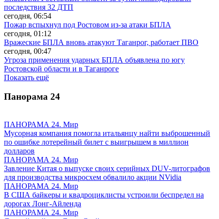
последствия 32 ДТП
сегодня, 06:54
Пожар вспыхнул под Ростовом из-за атаки БПЛА
сегодня, 01:12
Вражеские БПЛА вновь атакуют Таганрог, работает ПВО
сегодня, 00:47
Угроза применения ударных БПЛА объявлена по югу
Ростовской области и в Таганроге
Показать ещё
Панорама
24
ПАНОРАМА 24. Мир
Мусорная компания помогла итальянцу найти выброшенный
по ошибке лотерейный билет с выигрышем в миллион
долларов
ПАНОРАМА 24. Мир
Завление Китая о выпуске своих серийных DUV-литографов
для производства микросхем обвалило акции NVidia
ПАНОРАМА 24. Мир
В США байкеры и квадроциклисты устроили беспредел на
дорогах Лонг-Айленда
ПАНОРАМА 24. Мир