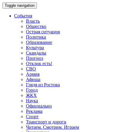
Toggle navigation
События
Власть
Общество
Острая ситуация
Политика
Образование
Культура
Скандалы
Прогноз
Отклик есть!
СВО
Армия
Афиша
Глядя из Ростова
Город
ЖКХ
Наука
Официально
Реклама
Спорт
Транспорт и дороги
Читаем. Смотрим. Играем