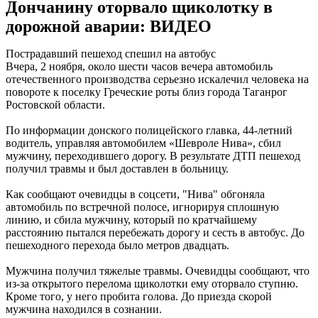
Дончанину оторвало щиколотку в
дорожной аварии: ВИДЕО
Пострадавший пешеход спешил на автобус
Вчера, 2 ноября, около шести часов вечера автомобиль
отечественного производства серьезно искалечил человека на
повороте к поселку Греческие роты близ города Таганрог
Ростовской области.
По информации донского полицейского главка, 44-летний
водитель, управляя автомобилем «Шевроле Нива», сбил
мужчину, переходившего дорогу. В результате ДТП пешеход
получил травмы и был доставлен в больницу.
Как сообщают очевидцы в соцсети, "Нива" обгоняла
автомобиль по встречной полосе, игнорируя сплошную
линию, и сбила мужчину, который по кратчайшему
расстоянию пытался перебежать дорогу и сесть в автобус. До
пешеходного перехода было метров двадцать.
Мужчина получил тяжелые травмы. Очевидцы сообщают, что
из-за открытого перелома щиколотки ему оторвало ступню.
Кроме того, у него пробита голова. До приезда скорой
мужчина находился в сознании.