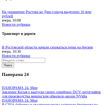
На украшение Ростова ко Дню города выделено 16 млн
рублей
вчера, 16:08
Новости рубрики
Транспорт и дороги
В Ростовской области начали снижаться цены на бензин
вчера, 10:30
Новости рубрики
Панорама
24
ПАНОРАМА 24. Мир
Завление Китая о выпуске своих серийных DUV-литографов
для производства микросхем обвалило акции NVidia
ПАНОРАМА 24. Мир
В США байкеры и квадроциклисты устроили беспредел на