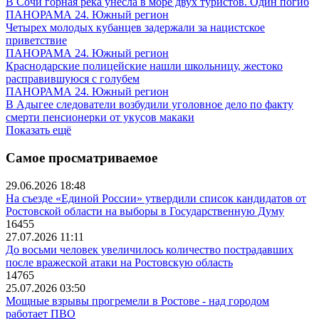
В Сочи горная река унесла в море двух туристов. Один погиб
ПАНОРАМА 24. Южный регион
Четырех молодых кубанцев задержали за нацистское
приветствие
ПАНОРАМА 24. Южный регион
Краснодарские полицейские нашли школьницу, жестоко
расправившуюся с голубем
ПАНОРАМА 24. Южный регион
В Адыгее следователи возбудили уголовное дело по факту
смерти пенсионерки от укусов макаки
Показать ещё
Самое просматриваемое
29.06.2026 18:48
На съезде «Единой России» утвердили список кандидатов от
Ростовской области на выборы в Государственную Думу
16455
27.07.2026 11:11
До восьми человек увеличилось количество пострадавших
после вражеской атаки на Ростовскую область
14765
25.07.2026 03:50
Мощные взрывы прогремели в Ростове - над городом
работает ПВО