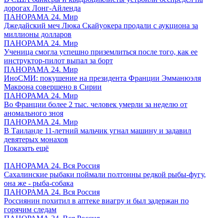
дорогах Лонг-Айленда
ПАНОРАМА 24. Мир
Джедайский меч Люка Скайуокера продали с аукциона за
миллионы долларов
ПАНОРАМА 24. Мир
Ученица смогла успешно приземлиться после того, как ее
инструктор-пилот выпал за борт
ПАНОРАМА 24. Мир
ИноСМИ: покушение на президента Франции Эмманюэля
Макрона совершено в Сирии
ПАНОРАМА 24. Мир
Во Франции более 2 тыс. человек умерли за неделю от
аномального зноя
ПАНОРАМА 24. Мир
В Таиланде 11-летний мальчик угнал машину и задавил
девятерых монахов
Показать ещё
ПАНОРАМА 24. Вся Россия
Сахалинские рыбаки поймали полтонны редкой рыбы-фугу,
она же - рыба-собака
ПАНОРАМА 24. Вся Россия
Россиянин похитил в аптеке виагру и был задержан по
горячим следам