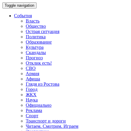
Toggle navigation
События
Власть
Общество
Острая ситуация
Политика
Образование
Культура
Скандалы
Прогноз
Отклик есть!
СВО
Армия
Афиша
Глядя из Ростова
Город
ЖКХ
Наука
Официально
Реклама
Спорт
Транспорт и дороги
Читаем. Смотрим. Играем