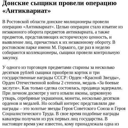
Донские сыщики провели операцию
«Антиквариат»
В Ростовской области донские милиционеры провели
операцию «Антиквариат». Целью операции стало изъятие из
незаконного оборота предметов антиквариата, а также
предметов, представляющих историческую ценность, и
выявление лиц, причастных к их незаконному обороту. В
ростовском парке имени М. Горького, где раз в неделю
собираются коллекционеры, сыщики провели контрольную
закупку.
У одного из торговцев предметами старины за несколько
десятков рублей сыщики приобрели кортик и три
государственные награды СССР: Орден «Красной Звезды»,
Орден Отечественной войны 2 степени, медаль «За боевые
заслуги». Как только сделка состоялась, продавца задержали.
При личном досмотре у него изъяли иконы, церковную
утварь, серебряные украшения, монеты, несколько десятков
орденов и медалей. Но особый интерес представляли две
награды – это золотые звезды Героя Советского Союза и Героя
Социалистического Труда. В свое время подобные награды
кавалеры получали из рук первых лиц государства. В
настоящее время уже известно, кому принадлежала одна из