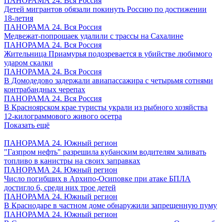
ПАНОРАМА 24. Вся Россия
Детей мигрантов обязали покинуть Россию по достижении
18-летия
ПАНОРАМА 24. Вся Россия
Медвежат-попрошаек удалили с трассы на Сахалине
ПАНОРАМА 24. Вся Россия
Жительница Приамурья подозревается в убийстве любимого
ударом скалки
ПАНОРАМА 24. Вся Россия
В Домодедово задержали авиапассажира с четырьмя сотнями
контрабандных черепах
ПАНОРАМА 24. Вся Россия
В Красноярском крае туристы украли из рыбного хозяйства
12-килограммового живого осетра
Показать ещё
ПАНОРАМА 24. Южный регион
"Газпром нефть" разрешила кубанским водителям заливать
топливо в канистры на своих заправках
ПАНОРАМА 24. Южный регион
Число погибших в Архипо-Осиповке при атаке БПЛА
достигло 6, среди них трое детей
ПАНОРАМА 24. Южный регион
В Краснодаре в частном доме обнаружили запрещенную пуму
ПАНОРАМА 24. Южный регион