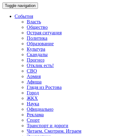
Toggle navigation
События
Власть
Общество
Острая ситуация
Политика
Образование
Культура
Скандалы
Прогноз
Отклик есть!
СВО
Армия
Афиша
Глядя из Ростова
Город
ЖКХ
Наука
Официально
Реклама
Спорт
Транспорт и дороги
Читаем. Смотрим. Играем