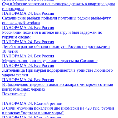
Суд в Москве запретил пенсионерке держать в квартире удава
и крокодила
ПАНОРАМА 24. Вся Россия
Сахалинские рыбаки поймали полтонны редкой рыбы-фугу,
она же - рыба-собака
ПАНОРАМА 24. Вся Россия
Россиянин похитил в аптеке виагру и был задержан по
горячим следам
ПАНОРАМА 24. Вся Россия
Детей мигрантов обязали покинуть Россию по достижении
18-летия
ПАНОРАМА 24. Вся Россия
Медвежат-попрошаек удалили с трассы на Сахалине
ПАНОРАМА 24. Вся Россия
Жительница Приамурья подозревается в убийстве любимого
ударом скалки
ПАНОРАМА 24. Вся Россия
В Домодедово задержали авиапассажира с четырьмя сотнями
контрабандных черепах
Показать ещё
ПАНОРАМА 24. Южный регион
В Сочи мужчина покалечил две иномарки на 420 тыс. рублей
в поисках "портала в иные миры"
ПАНОРАМА 24. Южный регион