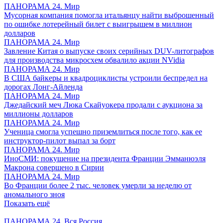
ПАНОРАМА 24. Мир
Мусорная компания помогла итальянцу найти выброшенный
по ошибке лотерейный билет с выигрышем в миллион
долларов
ПАНОРАМА 24. Мир
Завление Китая о выпуске своих серийных DUV-литографов
для производства микросхем обвалило акции NVidia
ПАНОРАМА 24. Мир
В США байкеры и квадроциклисты устроили беспредел на
дорогах Лонг-Айленда
ПАНОРАМА 24. Мир
Джедайский меч Люка Скайуокера продали с аукциона за
миллионы долларов
ПАНОРАМА 24. Мир
Ученица смогла успешно приземлиться после того, как ее
инструктор-пилот выпал за борт
ПАНОРАМА 24. Мир
ИноСМИ: покушение на президента Франции Эмманюэля
Макрона совершено в Сирии
ПАНОРАМА 24. Мир
Во Франции более 2 тыс. человек умерли за неделю от
аномального зноя
Показать ещё
ПАНОРАМА 24. Вся Россия