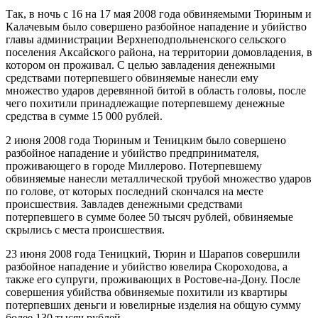
Так, в ночь с 16 на 17 мая 2008 года обвиняемыми Тюриным и
Калачевым было совершено разбойное нападение и убийство
главы администрации Верхнеподпольненского сельского
поселения Аксайского района, на территории домовладения, в
котором он проживал. С целью завладения денежными
средствами потерпевшего обвиняемые нанесли ему
множество ударов деревянной битой в область головы, после
чего похитили принадлежащие потерпевшему денежные
средства в сумме 15 000 рублей.
2 июня 2008 года Тюриным и Теницким было совершено
разбойное нападение и убийство предпринимателя,
проживающего в городе Миллерово. Потерпевшему
обвиняемые нанесли металлической трубой множество ударов
по голове, от которых последний скончался на месте
происшествия. Завладев денежными средствами
потерпевшего в сумме более 50 тысяч рублей, обвиняемые
скрылись с места происшествия.
23 июня 2008 года Теницкий, Тюрин и Шарапов совершили
разбойное нападение и убийство ювелира Скороходова, а
также его супруги, проживающих в Ростове-на-Дону. После
совершения убийства обвиняемые похитили из квартиры
потерпевших деньги и ювелирные изделия на общую сумму
более 130 тысяч рублей.