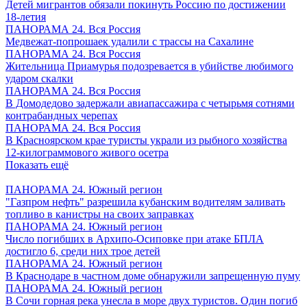
Детей мигрантов обязали покинуть Россию по достижении
18-летия
ПАНОРАМА 24. Вся Россия
Медвежат-попрошаек удалили с трассы на Сахалине
ПАНОРАМА 24. Вся Россия
Жительница Приамурья подозревается в убийстве любимого
ударом скалки
ПАНОРАМА 24. Вся Россия
В Домодедово задержали авиапассажира с четырьмя сотнями
контрабандных черепах
ПАНОРАМА 24. Вся Россия
В Красноярском крае туристы украли из рыбного хозяйства
12-килограммового живого осетра
Показать ещё
ПАНОРАМА 24. Южный регион
"Газпром нефть" разрешила кубанским водителям заливать
топливо в канистры на своих заправках
ПАНОРАМА 24. Южный регион
Число погибших в Архипо-Осиповке при атаке БПЛА
достигло 6, среди них трое детей
ПАНОРАМА 24. Южный регион
В Краснодаре в частном доме обнаружили запрещенную пуму
ПАНОРАМА 24. Южный регион
В Сочи горная река унесла в море двух туристов. Один погиб