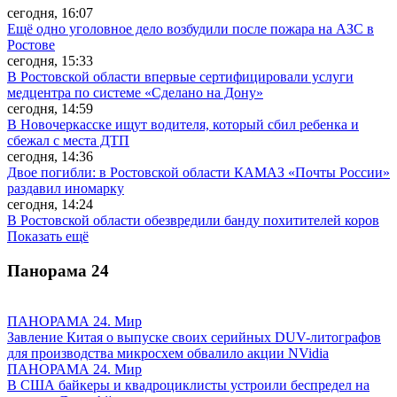
сегодня, 16:07
Ещё одно уголовное дело возбудили после пожара на АЗС в
Ростове
сегодня, 15:33
В Ростовской области впервые сертифицировали услуги
медцентра по системе «Сделано на Дону»
сегодня, 14:59
В Новочеркасске ищут водителя, который сбил ребенка и
сбежал с места ДТП
сегодня, 14:36
Двое погибли: в Ростовской области КАМАЗ «Почты России»
раздавил иномарку
сегодня, 14:24
В Ростовской области обезвредили банду похитителей коров
Показать ещё
Панорама
24
ПАНОРАМА 24. Мир
Завление Китая о выпуске своих серийных DUV-литографов
для производства микросхем обвалило акции NVidia
ПАНОРАМА 24. Мир
В США байкеры и квадроциклисты устроили беспредел на