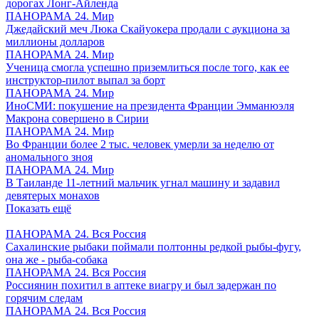
дорогах Лонг-Айленда
ПАНОРАМА 24. Мир
Джедайский меч Люка Скайуокера продали с аукциона за
миллионы долларов
ПАНОРАМА 24. Мир
Ученица смогла успешно приземлиться после того, как ее
инструктор-пилот выпал за борт
ПАНОРАМА 24. Мир
ИноСМИ: покушение на президента Франции Эмманюэля
Макрона совершено в Сирии
ПАНОРАМА 24. Мир
Во Франции более 2 тыс. человек умерли за неделю от
аномального зноя
ПАНОРАМА 24. Мир
В Таиланде 11-летний мальчик угнал машину и задавил
девятерых монахов
Показать ещё
ПАНОРАМА 24. Вся Россия
Сахалинские рыбаки поймали полтонны редкой рыбы-фугу,
она же - рыба-собака
ПАНОРАМА 24. Вся Россия
Россиянин похитил в аптеке виагру и был задержан по
горячим следам
ПАНОРАМА 24. Вся Россия