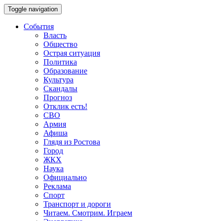
Toggle navigation
События
Власть
Общество
Острая ситуация
Политика
Образование
Культура
Скандалы
Прогноз
Отклик есть!
СВО
Армия
Афиша
Глядя из Ростова
Город
ЖКХ
Наука
Официально
Реклама
Спорт
Транспорт и дороги
Читаем. Смотрим. Играем