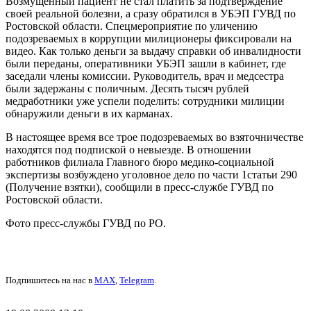
Возмущенный пациент не стал платить за подтверждение
своей реальной болезни, а сразу обратился в УБЭП ГУВД по
Ростовской области. Спецмероприятие по уличению
подозреваемых в коррупции милиционеры фиксировали на
видео. Как только деньги за выдачу справки об инвалидности
были переданы, оперативники УБЭП зашли в кабинет, где
заседали члены комиссии. Руководитель, врач и медсестра
были задержаны с поличным. Десять тысяч рублей
медработники уже успели поделить: сотрудники милиции
обнаружили деньги в их карманах.
В настоящее время все трое подозреваемых во взяточничестве
находятся под подпиской о невыезде. В отношении
работников филиала Главного бюро медико-социальной
экспертизы возбуждено уголовное дело по части 1статьи 290
(Получение взятки), сообщили в пресс-службе ГУВД по
Ростовской области.
Фото пресс-службы ГУВД по РО.
Подпишитесь на нас в
MAX
,
Telegram
.