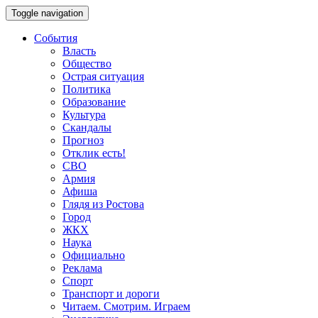
Toggle navigation
События
Власть
Общество
Острая ситуация
Политика
Образование
Культура
Скандалы
Прогноз
Отклик есть!
СВО
Армия
Афиша
Глядя из Ростова
Город
ЖКХ
Наука
Официально
Реклама
Спорт
Транспорт и дороги
Читаем. Смотрим. Играем