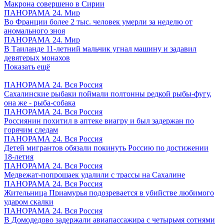
Макрона совершено в Сирии
ПАНОРАМА 24. Мир
Во Франции более 2 тыс. человек умерли за неделю от
аномального зноя
ПАНОРАМА 24. Мир
В Таиланде 11-летний мальчик угнал машину и задавил
девятерых монахов
Показать ещё
ПАНОРАМА 24. Вся Россия
Сахалинские рыбаки поймали полтонны редкой рыбы-фугу,
она же - рыба-собака
ПАНОРАМА 24. Вся Россия
Россиянин похитил в аптеке виагру и был задержан по
горячим следам
ПАНОРАМА 24. Вся Россия
Детей мигрантов обязали покинуть Россию по достижении
18-летия
ПАНОРАМА 24. Вся Россия
Медвежат-попрошаек удалили с трассы на Сахалине
ПАНОРАМА 24. Вся Россия
Жительница Приамурья подозревается в убийстве любимого
ударом скалки
ПАНОРАМА 24. Вся Россия
В Домодедово задержали авиапассажира с четырьмя сотнями