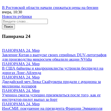
В Ростовской области начали снижаться цены на бензин
вчера, 10:30
Новости рубрики
Панорама
24
ПАНОРАМА 24. Мир
Завление Китая о выпуске своих серийных DUV-литографов
для производства микросхем обвалило акции NVidia
ПАНОРАМА 24. Мир
В США байкеры и квадроциклисты устроили беспредел на
дорогах Лонг-Айленда
ПАНОРАМА 24. Мир
Джедайский меч Люка Скайуокера продали с аукциона за
миллионы долларов
ПАНОРАМА 24. Мир
Ученица смогла успешно приземлиться после того, как ее
инструктор-пилот выпал за борт
ПАНОРАМА 24. Мир
ИноСМИ: покушение на президента Франции Эмманюэля