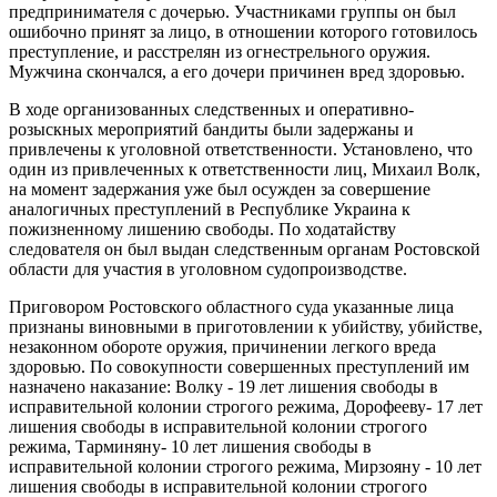
предпринимателя с дочерью. Участниками группы он был
ошибочно принят за лицо, в отношении которого готовилось
преступление, и расстрелян из огнестрельного оружия.
Мужчина скончался, а его дочери причинен вред здоровью.
В ходе организованных следственных и оперативно-
розыскных мероприятий бандиты были задержаны и
привлечены к уголовной ответственности. Установлено, что
один из привлеченных к ответственности лиц, Михаил Волк,
на момент задержания уже был осужден за совершение
аналогичных преступлений в Республике Украина к
пожизненному лишению свободы. По ходатайству
следователя он был выдан следственным органам Ростовской
области для участия в уголовном судопроизводстве.
Приговором Ростовского областного суда указанные лица
признаны виновными в приготовлении к убийству, убийстве,
незаконном обороте оружия, причинении легкого вреда
здоровью. По совокупности совершенных преступлений им
назначено наказание: Волку - 19 лет лишения свободы в
исправительной колонии строгого режима, Дорофееву- 17 лет
лишения свободы в исправительной колонии строгого
режима, Тарминяну- 10 лет лишения свободы в
исправительной колонии строгого режима, Мирзояну - 10 лет
лишения свободы в исправительной колонии строгого