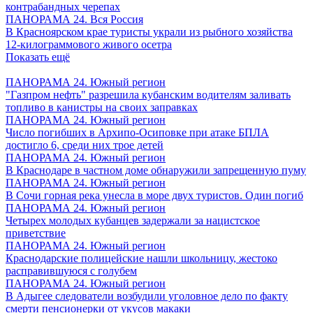
контрабандных черепах
ПАНОРАМА 24. Вся Россия
В Красноярском крае туристы украли из рыбного хозяйства
12-килограммового живого осетра
Показать ещё
ПАНОРАМА 24. Южный регион
"Газпром нефть" разрешила кубанским водителям заливать
топливо в канистры на своих заправках
ПАНОРАМА 24. Южный регион
Число погибших в Архипо-Осиповке при атаке БПЛА
достигло 6, среди них трое детей
ПАНОРАМА 24. Южный регион
В Краснодаре в частном доме обнаружили запрещенную пуму
ПАНОРАМА 24. Южный регион
В Сочи горная река унесла в море двух туристов. Один погиб
ПАНОРАМА 24. Южный регион
Четырех молодых кубанцев задержали за нацистское
приветствие
ПАНОРАМА 24. Южный регион
Краснодарские полицейские нашли школьницу, жестоко
расправившуюся с голубем
ПАНОРАМА 24. Южный регион
В Адыгее следователи возбудили уголовное дело по факту
смерти пенсионерки от укусов макаки