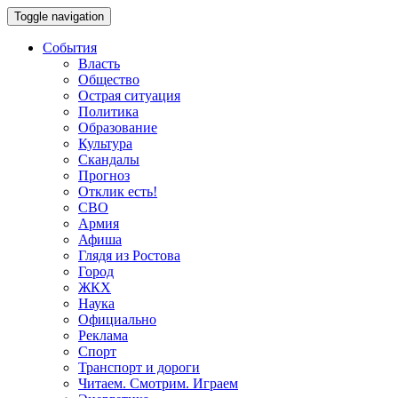
Toggle navigation
События
Власть
Общество
Острая ситуация
Политика
Образование
Культура
Скандалы
Прогноз
Отклик есть!
СВО
Армия
Афиша
Глядя из Ростова
Город
ЖКХ
Наука
Официально
Реклама
Спорт
Транспорт и дороги
Читаем. Смотрим. Играем