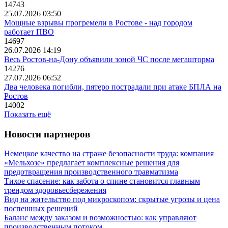
14743
25.07.2026 03:50
Мощные взрывы прогремели в Ростове - над городом
работает ПВО
14697
26.07.2026 14:19
Весь Ростов-на-Дону объявили зоной ЧС после мегашторма
14276
27.07.2026 06:52
Два человека погибли, пятеро пострадали при атаке БПЛА на
Ростов
14002
Показать ещё
Новости партнеров
Немецкое качество на страже безопасности труда: компания
«Мельхозе» предлагает комплексные решения для
предотвращения производственного травматизма
Тихое спасение: как забота о спине становится главным
трендом здоровьесбережения
Вид на жительство под микроскопом: скрытые угрозы и цена
поспешных решений
Баланс между заказом и возможностью: как управляют
производственным потоком