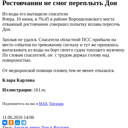
Ростовчанин не смог переплыть Дон
Из воды его вытащили спасатели
Вчера. 10 июня, в !%:45 в районе Ворошиловского моста
отважный ростовчанин совершил попытку вплавь пересечь
Дон.
Заплыв не удался. Спасатели областной ПСС прибыли на
место события по тревожному сигналу и тут же принялись
вытаскивать из воды на борт своего судна тонущего мужчину.
По словам спасателей, он с трудом держал голову над
поверхностью.
От медицинской помощи пловец тем не менее отказался.
Клара Карлова
Иллюстрация:
161.ru
Подпишитесь на нас в
MAX
,
Telegram
.
11.06.2016 14:06
Теги:
Заплыв через Дон в Ростове