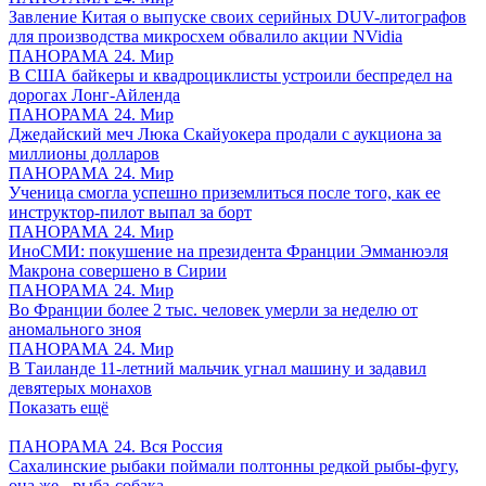
Завление Китая о выпуске своих серийных DUV-литографов
для производства микросхем обвалило акции NVidia
ПАНОРАМА 24. Мир
В США байкеры и квадроциклисты устроили беспредел на
дорогах Лонг-Айленда
ПАНОРАМА 24. Мир
Джедайский меч Люка Скайуокера продали с аукциона за
миллионы долларов
ПАНОРАМА 24. Мир
Ученица смогла успешно приземлиться после того, как ее
инструктор-пилот выпал за борт
ПАНОРАМА 24. Мир
ИноСМИ: покушение на президента Франции Эмманюэля
Макрона совершено в Сирии
ПАНОРАМА 24. Мир
Во Франции более 2 тыс. человек умерли за неделю от
аномального зноя
ПАНОРАМА 24. Мир
В Таиланде 11-летний мальчик угнал машину и задавил
девятерых монахов
Показать ещё
ПАНОРАМА 24. Вся Россия
Сахалинские рыбаки поймали полтонны редкой рыбы-фугу,
она же - рыба-собака