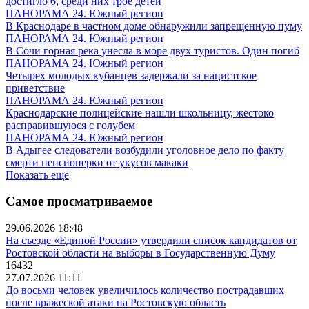
достигло 6, среди них трое детей
ПАНОРАМА 24. Южный регион
В Краснодаре в частном доме обнаружили запрещенную пуму
ПАНОРАМА 24. Южный регион
В Сочи горная река унесла в море двух туристов. Один погиб
ПАНОРАМА 24. Южный регион
Четырех молодых кубанцев задержали за нацистское
приветствие
ПАНОРАМА 24. Южный регион
Краснодарские полицейские нашли школьницу, жестоко
расправившуюся с голубем
ПАНОРАМА 24. Южный регион
В Адыгее следователи возбудили уголовное дело по факту
смерти пенсионерки от укусов макаки
Показать ещё
Самое просматриваемое
29.06.2026 18:48
На съезде «Единой России» утвердили список кандидатов от
Ростовской области на выборы в Государственную Думу
16432
27.07.2026 11:11
До восьми человек увеличилось количество пострадавших
после вражеской атаки на Ростовскую область