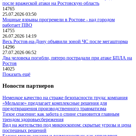
после вражеской атаки на Ростовскую область
14765
25.07.2026 03:50
Мощные взрывы прогремели в Ростове - над городом
работает ПВО
14755
26.07.2026 14:19
Весь Ростов-на-Дону объявили зоной ЧС после мегашторма
14296
27.07.2026 06:52
Два человека погибли, пятеро пострадали при атаке БПЛА на
Ростов
14025
Показать ещё
Новости партнеров
Немецкое качество на страже безопасности труда: компания
«Мельхозе» предлагает комплексные решения для
предотвращения производственного травматизма
Тихое спасение: как забота о спине становится главным
трендом здоровьесбережения
Вид на жительство под микроскопом: скрытые угрозы и цена
поспешных решений
Баланс между заказом и возможностью: как управляют