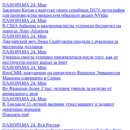
ПАНОРАМА 24. Мир
Завление Китая о выпуске своих серийных DUV-литографов
для производства микросхем обвалило акции NVidia
ПАНОРАМА 24. Мир
В США байкеры и квадроциклисты устроили беспредел на
дорогах Лонг-Айленда
ПАНОРАМА 24. Мир
Джедайский меч Люка Скайуокера продали с аукциона за
миллионы долларов
ПАНОРАМА 24. Мир
Ученица смогла успешно приземлиться после того, как ее
инструктор-пилот выпал за борт
ПАНОРАМА 24. Мир
ИноСМИ: покушение на президента Франции Эмманюэля
Макрона совершено в Сирии
ПАНОРАМА 24. Мир
Во Франции более 2 тыс. человек умерли за неделю от
аномального зноя
ПАНОРАМА 24. Мир
В Таиланде 11-летний мальчик угнал машину и задавил
девятерых монахов
Показать ещё
ПАНОРАМА 24. Вся Россия