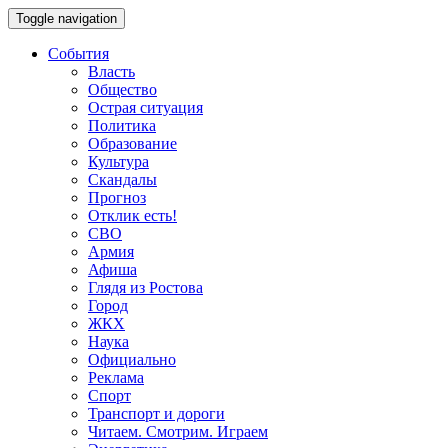
Toggle navigation
События
Власть
Общество
Острая ситуация
Политика
Образование
Культура
Скандалы
Прогноз
Отклик есть!
СВО
Армия
Афиша
Глядя из Ростова
Город
ЖКХ
Наука
Официально
Реклама
Спорт
Транспорт и дороги
Читаем. Смотрим. Играем