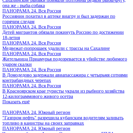
Сахалинские рыбаки поймали полтонны редкой рыбы-фугу,
она же - рыба-собака
ПАНОРАМА 24. Вся Россия
Россиянин похитил в аптеке виагру и был задержан по
горячим следам
ПАНОРАМА 24. Вся Россия
Детей мигрантов обязали покинуть Россию по достижении
18-летия
ПАНОРАМА 24. Вся Россия
Медвежат-попрошаек удалили с трассы на Сахалине
ПАНОРАМА 24. Вся Россия
Жительница Приамурья подозревается в убийстве любимого
ударом скалки
ПАНОРАМА 24. Вся Россия
В Домодедово задержали авиапассажира с четырьмя сотнями
контрабандных черепах
ПАНОРАМА 24. Вся Россия
В Красноярском крае туристы украли из рыбного хозяйства
12-килограммового живого осетра
Показать ещё
ПАНОРАМА 24. Южный регион
"Газпром нефть" разрешила кубанским водителям заливать
топливо в канистры на своих заправках
ПАНОРАМА 24. Южный регион