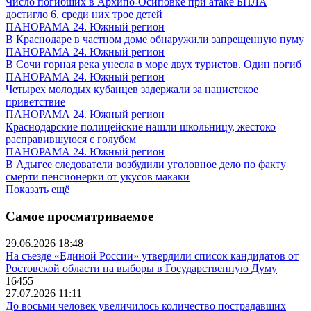
Число погибших в Архипо-Осиповке при атаке БПЛА
достигло 6, среди них трое детей
ПАНОРАМА 24. Южный регион
В Краснодаре в частном доме обнаружили запрещенную пуму
ПАНОРАМА 24. Южный регион
В Сочи горная река унесла в море двух туристов. Один погиб
ПАНОРАМА 24. Южный регион
Четырех молодых кубанцев задержали за нацистское
приветствие
ПАНОРАМА 24. Южный регион
Краснодарские полицейские нашли школьницу, жестоко
расправившуюся с голубем
ПАНОРАМА 24. Южный регион
В Адыгее следователи возбудили уголовное дело по факту
смерти пенсионерки от укусов макаки
Показать ещё
Самое просматриваемое
29.06.2026 18:48
На съезде «Единой России» утвердили список кандидатов от
Ростовской области на выборы в Государственную Думу
16455
27.07.2026 11:11
До восьми человек увеличилось количество пострадавших