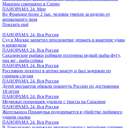
Макрона совершено в Сирии
ПАНОРАМА 24. Мир
Во Франции более 2 тыс. человек умерли за неделю от
аномального зноя
Показать ещё
ПАНОРАМА 24. Вся Россия
Суд в Москве запретил пенсионерке держать в квартире удава
и крокодила
ПАНОРАМА 24. Вся Россия
Сахалинские рыбаки поймали полтонны редкой рыбы-фугу,
она же - рыба-собака
ПАНОРАМА 24. Вся Россия
Россиянин похитил в аптеке виагру и был задержан по
горячим следам
ПАНОРАМА 24. Вся Россия
Детей мигрантов обязали покинуть Россию по достижении
18-летия
ПАНОРАМА 24. Вся Россия
Медвежат-попрошаек удалили с трассы на Сахалине
ПАНОРАМА 24. Вся Россия
Жительница Приамурья подозревается в убийстве любимого
ударом скалки
ПАНОРАМА 24. Вся Россия
В Домодедово задержали авиапассажира с четырьмя сотнями