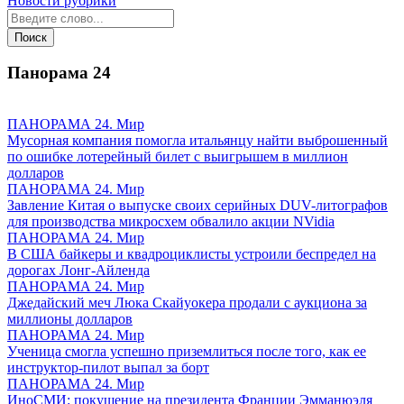
Новости рубрики
Панорама
24
ПАНОРАМА 24. Мир
Мусорная компания помогла итальянцу найти выброшенный
по ошибке лотерейный билет с выигрышем в миллион
долларов
ПАНОРАМА 24. Мир
Завление Китая о выпуске своих серийных DUV-литографов
для производства микросхем обвалило акции NVidia
ПАНОРАМА 24. Мир
В США байкеры и квадроциклисты устроили беспредел на
дорогах Лонг-Айленда
ПАНОРАМА 24. Мир
Джедайский меч Люка Скайуокера продали с аукциона за
миллионы долларов
ПАНОРАМА 24. Мир
Ученица смогла успешно приземлиться после того, как ее
инструктор-пилот выпал за борт
ПАНОРАМА 24. Мир
ИноСМИ: покушение на президента Франции Эмманюэля