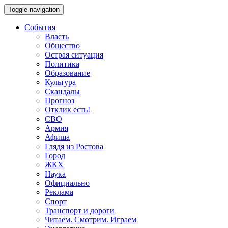
Toggle navigation
События
Власть
Общество
Острая ситуация
Политика
Образование
Культура
Скандалы
Прогноз
Отклик есть!
СВО
Армия
Афиша
Глядя из Ростова
Город
ЖКХ
Наука
Официально
Реклама
Спорт
Транспорт и дороги
Читаем. Смотрим. Играем