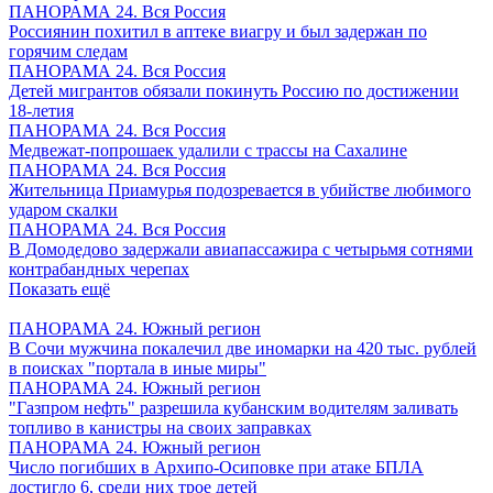
ПАНОРАМА 24. Вся Россия
Россиянин похитил в аптеке виагру и был задержан по
горячим следам
ПАНОРАМА 24. Вся Россия
Детей мигрантов обязали покинуть Россию по достижении
18-летия
ПАНОРАМА 24. Вся Россия
Медвежат-попрошаек удалили с трассы на Сахалине
ПАНОРАМА 24. Вся Россия
Жительница Приамурья подозревается в убийстве любимого
ударом скалки
ПАНОРАМА 24. Вся Россия
В Домодедово задержали авиапассажира с четырьмя сотнями
контрабандных черепах
Показать ещё
ПАНОРАМА 24. Южный регион
В Сочи мужчина покалечил две иномарки на 420 тыс. рублей
в поисках "портала в иные миры"
ПАНОРАМА 24. Южный регион
"Газпром нефть" разрешила кубанским водителям заливать
топливо в канистры на своих заправках
ПАНОРАМА 24. Южный регион
Число погибших в Архипо-Осиповке при атаке БПЛА
достигло 6, среди них трое детей