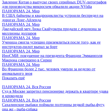
Завление Китая о выпуске своих серийных DUV-литографов
для производства микросхем обвалило акции NVidia
ПАНОРАМА 24. Мир
В США байкеры и квадроциклисты устроили беспредел на
дорогах Лонг-Айленда
ПАНОРАМА 24. Мир
Джедайский меч Люка Скайуокера продали с аукциона за
миллионы долларов
ПАНОРАМА 24. Мир
Ученица смогла успешно приземлиться после того, как ее
инструктор-пилот выпал за борт
ПАНОРАМА 24. Мир
ИноСМИ: покушение на президента Франции Эмманюэля
Макрона совершено в Сирии
ПАНОРАМА 24. Мир
Во Франции более 2 тыс. человек умерли за неделю от
аномального зноя
Показать ещё
ПАНОРАМА 24. Вся Россия
Суд в Москве запретил пенсионерке держать в квартире удава
и крокодила
ПАНОРАМА 24. Вся Россия
Сахалинские рыбаки поймали полтонны редкой рыбы-фугу,
она же - рыба-собака