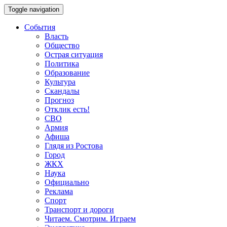
Toggle navigation
События
Власть
Общество
Острая ситуация
Политика
Образование
Культура
Скандалы
Прогноз
Отклик есть!
СВО
Армия
Афиша
Глядя из Ростова
Город
ЖКХ
Наука
Официально
Реклама
Спорт
Транспорт и дороги
Читаем. Смотрим. Играем