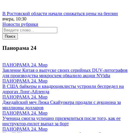
В Ростовской области начали снижаться цены на бензин
вчера, 10:30
Новости рубрики
Панорама
24
ПАНОРАМА 24. Мир
Завление Китая о выпуске своих серийных DUV-литографов
для производства микросхем обвалило акции NVidia
ПАНОРАМА 24. Мир
В США байкеры и квадроциклисты устроили беспредел на
дорогах Лонг-Айленда
ПАНОРАМА 24. Мир
Джедайский меч Люка Скайуокера продали с аукциона за
миллионы долларов
ПАНОРАМА 24. Мир
Ученица смогла успешно приземлиться после того, как ее
инструктор-пилот выпал за борт
ПАНОРАМА 24. Мир