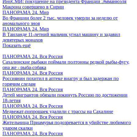
ИноСМИ: покушение на президента Франции Эмманюэля
Макрона совершено в Сирии
ПАНОРАМА 24. Мир
Во Франции более 2 тыс. человек умерли за неделю от
аномального зноя
ПАНОРАМА 24. Мир
В Таиланде 11-летний мальчик угнал машину и задавил
девятерых монахов
Показать ещё
ПАНОРАМА 24. Вся Россия
Сахалинские рыбаки поймали полтонны редкой рыбы-фугу,
она же - рыба-собака
ПАНОРАМА 24. Вся Россия
Россиянин похитил в аптеке виагру и был задержан по
горячим следам
ПАНОРАМА 24. Вся Россия
Детей мигрантов обязали покинуть Россию по достижении
18-летия
ПАНОРАМА 24. Вся Россия
Медвежат-попрошаек удалили с трассы на Сахалине
ПАНОРАМА 24. Вся Россия
Жительница Приамурья подозревается в убийстве любимого
ударом скалки
ПАНОРАМА 24. Вся Россия