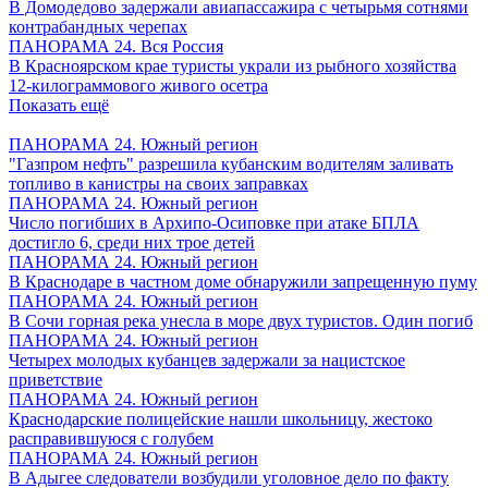
В Домодедово задержали авиапассажира с четырьмя сотнями
контрабандных черепах
ПАНОРАМА 24. Вся Россия
В Красноярском крае туристы украли из рыбного хозяйства
12-килограммового живого осетра
Показать ещё
ПАНОРАМА 24. Южный регион
"Газпром нефть" разрешила кубанским водителям заливать
топливо в канистры на своих заправках
ПАНОРАМА 24. Южный регион
Число погибших в Архипо-Осиповке при атаке БПЛА
достигло 6, среди них трое детей
ПАНОРАМА 24. Южный регион
В Краснодаре в частном доме обнаружили запрещенную пуму
ПАНОРАМА 24. Южный регион
В Сочи горная река унесла в море двух туристов. Один погиб
ПАНОРАМА 24. Южный регион
Четырех молодых кубанцев задержали за нацистское
приветствие
ПАНОРАМА 24. Южный регион
Краснодарские полицейские нашли школьницу, жестоко
расправившуюся с голубем
ПАНОРАМА 24. Южный регион
В Адыгее следователи возбудили уголовное дело по факту