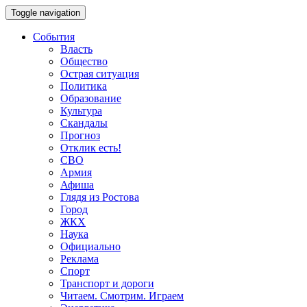
Toggle navigation
События
Власть
Общество
Острая ситуация
Политика
Образование
Культура
Скандалы
Прогноз
Отклик есть!
СВО
Армия
Афиша
Глядя из Ростова
Город
ЖКХ
Наука
Официально
Реклама
Спорт
Транспорт и дороги
Читаем. Смотрим. Играем