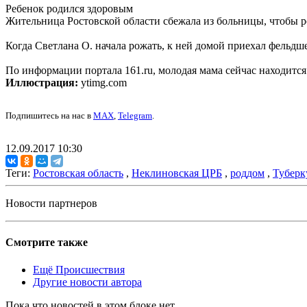
Ребенок родился здоровым
Жительница Ростовской области сбежала из больницы, чтобы ро
Когда Светлана О. начала рожать, к ней домой приехал фельдш
По информации портала 161.ru, молодая мама сейчас находится
Иллюстрация:
ytimg.com
Подпишитесь на нас в
MAX
,
Telegram
.
12.09.2017 10:30
Теги:
Ростовская область
,
Неклиновская ЦРБ
,
роддом
,
Туберк
Новости партнеров
Смотрите также
Ещё Происшествия
Другие новости автора
Пока что новостей в этом блоке нет