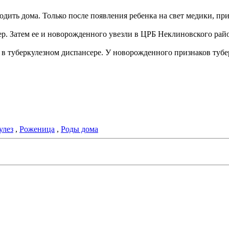
дить дома. Только после появления ребенка на свет медики, пр
ер. Затем ее и новорожденного увезли в ЦРБ Неклиновского рай
 в туберкулезном диспансере. У новорожденного признаков тубе
улез
,
Роженица
,
Роды дома