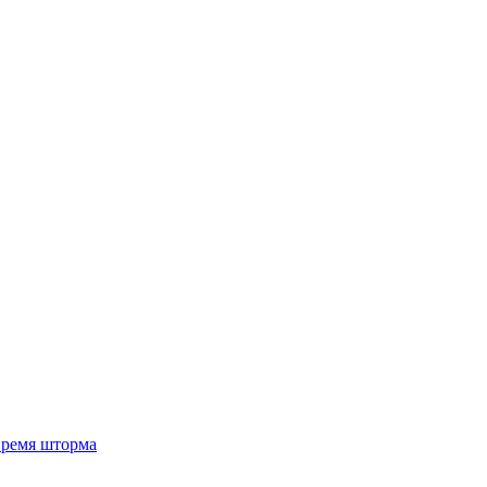
 время шторма