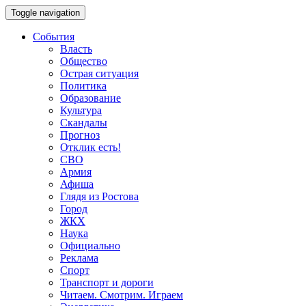
Toggle navigation
События
Власть
Общество
Острая ситуация
Политика
Образование
Культура
Скандалы
Прогноз
Отклик есть!
СВО
Армия
Афиша
Глядя из Ростова
Город
ЖКХ
Наука
Официально
Реклама
Спорт
Транспорт и дороги
Читаем. Смотрим. Играем