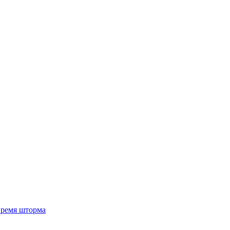
 время шторма