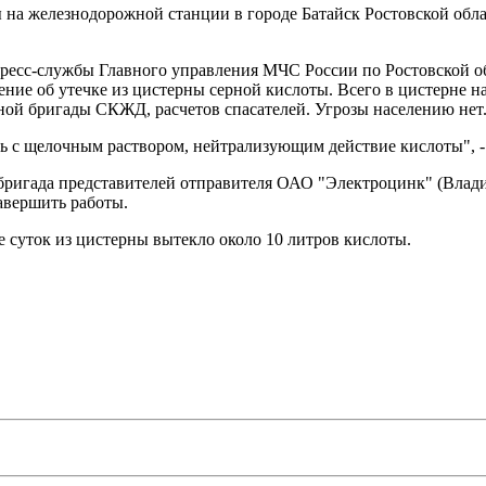
 на железнодорожной станции в городе Батайск Ростовской обла
пресс-службы Главного управления МЧС России по Ростовской об
ие об утечке из цистерны серной кислоты. Всего в цистерне на
ной бригады СКЖД, расчетов спасателей. Угрозы населению нет
ть с щелочным раствором, нейтрализующим действие кислоты", - 
бригада представителей отправителя ОАО "Электроцинк" (Владик
завершить работы.
суток из цистерны вытекло около 10 литров кислоты.