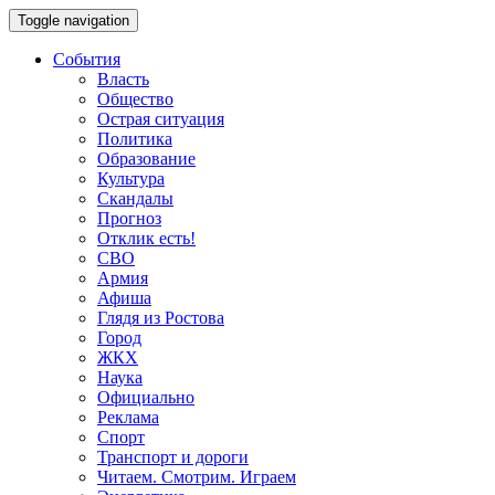
Toggle navigation
События
Власть
Общество
Острая ситуация
Политика
Образование
Культура
Скандалы
Прогноз
Отклик есть!
СВО
Армия
Афиша
Глядя из Ростова
Город
ЖКХ
Наука
Официально
Реклама
Спорт
Транспорт и дороги
Читаем. Смотрим. Играем