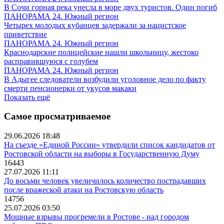
В Сочи горная река унесла в море двух туристов. Один погиб
ПАНОРАМА 24. Южный регион
Четырех молодых кубанцев задержали за нацистское
приветствие
ПАНОРАМА 24. Южный регион
Краснодарские полицейские нашли школьницу, жестоко
расправившуюся с голубем
ПАНОРАМА 24. Южный регион
В Адыгее следователи возбудили уголовное дело по факту
смерти пенсионерки от укусов макаки
Показать ещё
Самое просматриваемое
29.06.2026 18:48
На съезде «Единой России» утвердили список кандидатов от
Ростовской области на выборы в Государственную Думу
16443
27.07.2026 11:11
До восьми человек увеличилось количество пострадавших
после вражеской атаки на Ростовскую область
14756
25.07.2026 03:50
Мощные взрывы прогремели в Ростове - над городом