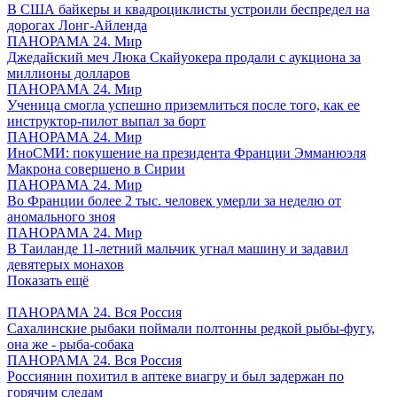
В США байкеры и квадроциклисты устроили беспредел на
дорогах Лонг-Айленда
ПАНОРАМА 24. Мир
Джедайский меч Люка Скайуокера продали с аукциона за
миллионы долларов
ПАНОРАМА 24. Мир
Ученица смогла успешно приземлиться после того, как ее
инструктор-пилот выпал за борт
ПАНОРАМА 24. Мир
ИноСМИ: покушение на президента Франции Эмманюэля
Макрона совершено в Сирии
ПАНОРАМА 24. Мир
Во Франции более 2 тыс. человек умерли за неделю от
аномального зноя
ПАНОРАМА 24. Мир
В Таиланде 11-летний мальчик угнал машину и задавил
девятерых монахов
Показать ещё
ПАНОРАМА 24. Вся Россия
Сахалинские рыбаки поймали полтонны редкой рыбы-фугу,
она же - рыба-собака
ПАНОРАМА 24. Вся Россия
Россиянин похитил в аптеке виагру и был задержан по
горячим следам