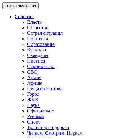
Toggle navigation
События
Власть
Общество
Острая ситуация
Политика
Образование
Культура
Скандалы
Прогноз
Отклик есть!
СВО
Армия
Афиша
Глядя из Ростова
Город
ЖКХ
Наука
Официально
Реклама
Спорт
Транспорт и дороги
Читаем. Смотрим. Играем