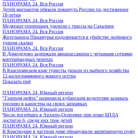
ПАНОРАМА 24. Вся Россия
Детей мигрантов обязали покинуть Россию по достижении
18-летия
ПАНОРАМА 24. Вся Россия
Медвежат-попрошаек удалили с трассы на Сахалине
ПАНОРАМА 24. Вся Россия
Жительница Приамурья подозревается в убийстве любимого
ударом скалки
ПАНОРАМА 24. Вся Россия
В Домодедово задержали авиапассажира с четырьмя сотнями
контрабандных черепах
ПАНОРАМА 24. Вся Россия
В Красноярском крае туристы украли из рыбного хозяйства
12-килограммового живого осетра
Показать ещё
ПАНОРАМА 24. Южный регион
"Газпром нефть" разрешила кубанским водителям заливать
топливо в канистры на своих заправках
ПАНОРАМА 24. Южный регион
Число погибших в Архипо-Осиповке при атаке БПЛА
достигло 6, среди них трое детей
ПАНОРАМА 24. Южный регион
В Краснодаре в частном доме обнаружили запрещенную пуму
ПАНОРАМА 24. Южный регион