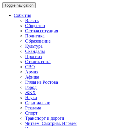
Toggle navigation
События
Власть
Общество
Острая ситуация
Политика
Образование
Культура
Скандалы
Прогноз
Отклик есть!
СВО
Армия
Афиша
Глядя из Ростова
Город
ЖКХ
Наука
Официально
Реклама
Спорт
Транспорт и дороги
Читаем. Смотрим. Играем