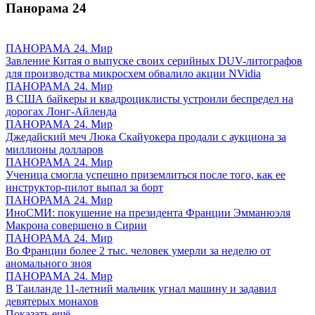
Панорама
24
ПАНОРАМА 24. Мир
Завление Китая о выпуске своих серийных DUV-литографов
для производства микросхем обвалило акции NVidia
ПАНОРАМА 24. Мир
В США байкеры и квадроциклисты устроили беспредел на
дорогах Лонг-Айленда
ПАНОРАМА 24. Мир
Джедайский меч Люка Скайуокера продали с аукциона за
миллионы долларов
ПАНОРАМА 24. Мир
Ученица смогла успешно приземлиться после того, как ее
инструктор-пилот выпал за борт
ПАНОРАМА 24. Мир
ИноСМИ: покушение на президента Франции Эмманюэля
Макрона совершено в Сирии
ПАНОРАМА 24. Мир
Во Франции более 2 тыс. человек умерли за неделю от
аномального зноя
ПАНОРАМА 24. Мир
В Таиланде 11-летний мальчик угнал машину и задавил
девятерых монахов
Показать ещё