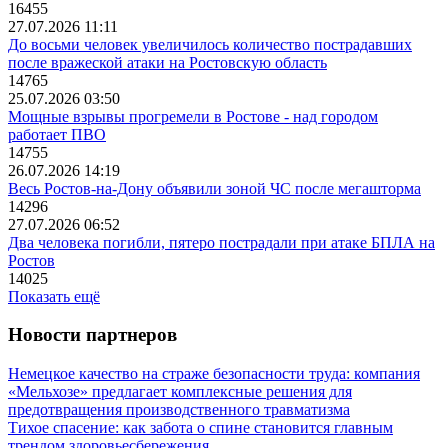
16455
27.07.2026 11:11
До восьми человек увеличилось количество пострадавших
после вражеской атаки на Ростовскую область
14765
25.07.2026 03:50
Мощные взрывы прогремели в Ростове - над городом
работает ПВО
14755
26.07.2026 14:19
Весь Ростов-на-Дону объявили зоной ЧС после мегашторма
14296
27.07.2026 06:52
Два человека погибли, пятеро пострадали при атаке БПЛА на
Ростов
14025
Показать ещё
Новости партнеров
Немецкое качество на страже безопасности труда: компания
«Мельхозе» предлагает комплексные решения для
предотвращения производственного травматизма
Тихое спасение: как забота о спине становится главным
трендом здоровьесбережения