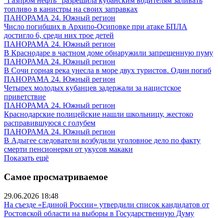
"Газпром нефть" разрешила кубанским водителям заливать
топливо в канистры на своих заправках
ПАНОРАМА 24. Южный регион
Число погибших в Архипо-Осиповке при атаке БПЛА
достигло 6, среди них трое детей
ПАНОРАМА 24. Южный регион
В Краснодаре в частном доме обнаружили запрещенную пуму
ПАНОРАМА 24. Южный регион
В Сочи горная река унесла в море двух туристов. Один погиб
ПАНОРАМА 24. Южный регион
Четырех молодых кубанцев задержали за нацистское
приветствие
ПАНОРАМА 24. Южный регион
Краснодарские полицейские нашли школьницу, жестоко
расправившуюся с голубем
ПАНОРАМА 24. Южный регион
В Адыгее следователи возбудили уголовное дело по факту
смерти пенсионерки от укусов макаки
Показать ещё
Самое просматриваемое
29.06.2026 18:48
На съезде «Единой России» утвердили список кандидатов от
Ростовской области на выборы в Государственную Думу