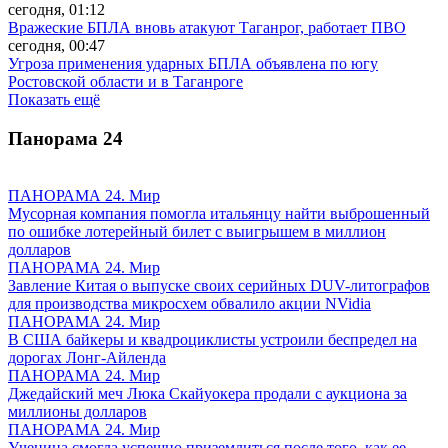
сегодня, 01:12
Вражеские БПЛА вновь атакуют Таганрог, работает ПВО
сегодня, 00:47
Угроза применения ударных БПЛА объявлена по югу
Ростовской области и в Таганроге
Показать ещё
Панорама
24
ПАНОРАМА 24. Мир
Мусорная компания помогла итальянцу найти выброшенный
по ошибке лотерейный билет с выигрышем в миллион
долларов
ПАНОРАМА 24. Мир
Завление Китая о выпуске своих серийных DUV-литографов
для производства микросхем обвалило акции NVidia
ПАНОРАМА 24. Мир
В США байкеры и квадроциклисты устроили беспредел на
дорогах Лонг-Айленда
ПАНОРАМА 24. Мир
Джедайский меч Люка Скайуокера продали с аукциона за
миллионы долларов
ПАНОРАМА 24. Мир
Ученица смогла успешно приземлиться после того, как ее