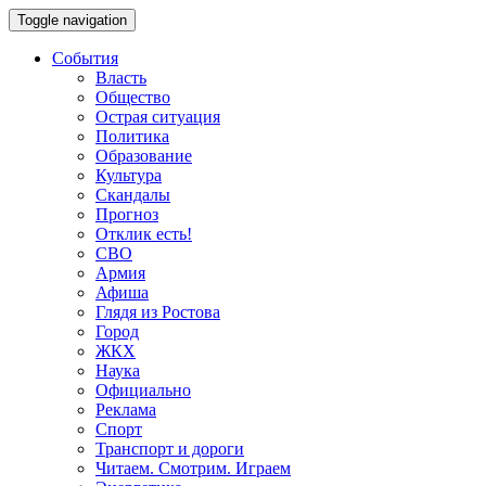
Toggle navigation
События
Власть
Общество
Острая ситуация
Политика
Образование
Культура
Скандалы
Прогноз
Отклик есть!
СВО
Армия
Афиша
Глядя из Ростова
Город
ЖКХ
Наука
Официально
Реклама
Спорт
Транспорт и дороги
Читаем. Смотрим. Играем