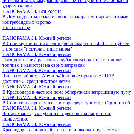
Жительница Приамурья подозревается в убийстве любимого
ударом скалки
ПАНОРАМА 24. Вся Россия
В Домодедово задержали авиапассажира с четырьмя сотнями
контрабандных черепах
Показать ещё
ПАНОРАМА 24. Южный регион
В Сочи мужчина покалечил две иномарки на 420 тыс. рублей
в поисках "портала в иные миры"
ПАНОРАМА 24. Южный регион
"Газпром нефть" разрешила кубанским водителям заливать
топливо в канистры на своих заправках
ПАНОРАМА 24. Южный регион
Число погибших в Архипо-Осиповке при атаке БПЛА
достигло 6, среди них трое детей
ПАНОРАМА 24. Южный регион
В Краснодаре в частном доме обнаружили запрещенную пуму
ПАНОРАМА 24. Южный регион
В Сочи горная река унесла в море двух туристов. Один погиб
ПАНОРАМА 24. Южный регион
Четырех молодых кубанцев задержали за нацистское
приветствие
ПАНОРАМА 24. Южный регион
Краснодарские полицейские нашли школьницу, жестоко