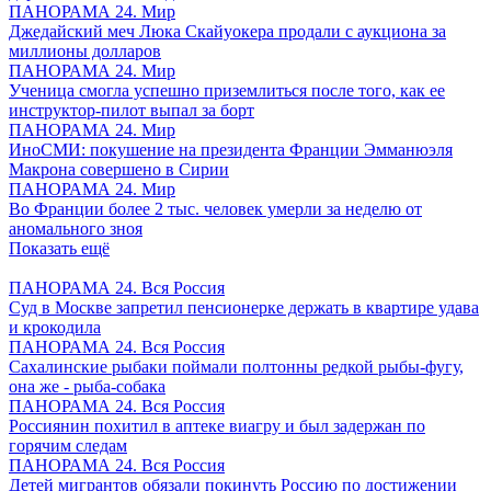
ПАНОРАМА 24. Мир
Джедайский меч Люка Скайуокера продали с аукциона за
миллионы долларов
ПАНОРАМА 24. Мир
Ученица смогла успешно приземлиться после того, как ее
инструктор-пилот выпал за борт
ПАНОРАМА 24. Мир
ИноСМИ: покушение на президента Франции Эмманюэля
Макрона совершено в Сирии
ПАНОРАМА 24. Мир
Во Франции более 2 тыс. человек умерли за неделю от
аномального зноя
Показать ещё
ПАНОРАМА 24. Вся Россия
Суд в Москве запретил пенсионерке держать в квартире удава
и крокодила
ПАНОРАМА 24. Вся Россия
Сахалинские рыбаки поймали полтонны редкой рыбы-фугу,
она же - рыба-собака
ПАНОРАМА 24. Вся Россия
Россиянин похитил в аптеке виагру и был задержан по
горячим следам
ПАНОРАМА 24. Вся Россия
Детей мигрантов обязали покинуть Россию по достижении