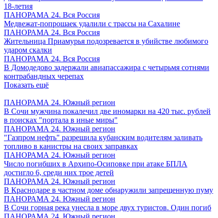
18-летия
ПАНОРАМА 24. Вся Россия
Медвежат-попрошаек удалили с трассы на Сахалине
ПАНОРАМА 24. Вся Россия
Жительница Приамурья подозревается в убийстве любимого
ударом скалки
ПАНОРАМА 24. Вся Россия
В Домодедово задержали авиапассажира с четырьмя сотнями
контрабандных черепах
Показать ещё
ПАНОРАМА 24. Южный регион
В Сочи мужчина покалечил две иномарки на 420 тыс. рублей
в поисках "портала в иные миры"
ПАНОРАМА 24. Южный регион
"Газпром нефть" разрешила кубанским водителям заливать
топливо в канистры на своих заправках
ПАНОРАМА 24. Южный регион
Число погибших в Архипо-Осиповке при атаке БПЛА
достигло 6, среди них трое детей
ПАНОРАМА 24. Южный регион
В Краснодаре в частном доме обнаружили запрещенную пуму
ПАНОРАМА 24. Южный регион
В Сочи горная река унесла в море двух туристов. Один погиб
ПАНОРАМА 24. Южный регион