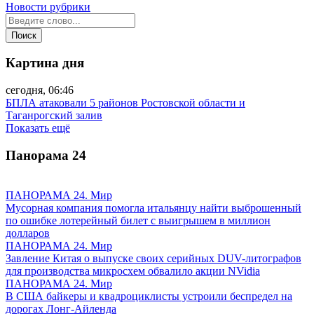
Новости рубрики
Картина дня
сегодня, 06:46
БПЛА атаковали 5 районов Ростовской области и
Таганрогский залив
Показать ещё
Панорама
24
ПАНОРАМА 24. Мир
Мусорная компания помогла итальянцу найти выброшенный
по ошибке лотерейный билет с выигрышем в миллион
долларов
ПАНОРАМА 24. Мир
Завление Китая о выпуске своих серийных DUV-литографов
для производства микросхем обвалило акции NVidia
ПАНОРАМА 24. Мир
В США байкеры и квадроциклисты устроили беспредел на
дорогах Лонг-Айленда