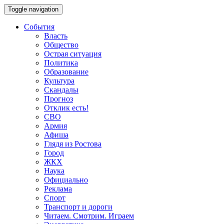
Toggle navigation
События
Власть
Общество
Острая ситуация
Политика
Образование
Культура
Скандалы
Прогноз
Отклик есть!
СВО
Армия
Афиша
Глядя из Ростова
Город
ЖКХ
Наука
Официально
Реклама
Спорт
Транспорт и дороги
Читаем. Смотрим. Играем