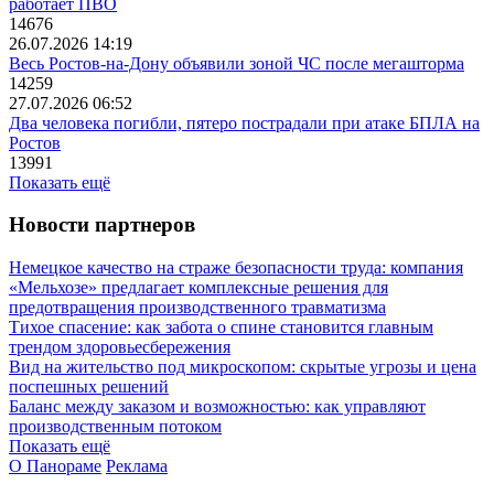
работает ПВО
14676
26.07.2026 14:19
Весь Ростов-на-Дону объявили зоной ЧС после мегашторма
14259
27.07.2026 06:52
Два человека погибли, пятеро пострадали при атаке БПЛА на
Ростов
13991
Показать ещё
Новости партнеров
Немецкое качество на страже безопасности труда: компания
«Мельхозе» предлагает комплексные решения для
предотвращения производственного травматизма
Тихое спасение: как забота о спине становится главным
трендом здоровьесбережения
Вид на жительство под микроскопом: скрытые угрозы и цена
поспешных решений
Баланс между заказом и возможностью: как управляют
производственным потоком
Показать ещё
О Панораме
Реклама