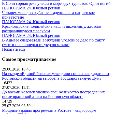
В Сочи горная река унесла в море двух туристов. Один погиб
ПАНОРАМА 24. Южный регион
Четырех молодых кубанцев задержали за нацистское
приветствие
ПАНОРАМА 24. Южный регион
Краснодарские полицейские нашли школьницу, жестоко
расправившуюся с голубем
ПАНОРАМА 24. Южный регион
В Адыгее следователи возбудили уголовное дело по факту
смерти пенсионерки от укусов макаки
Показать ещё
Самое просматриваемое
29.06.2026 18:48
На съезде «Единой России» утвердили список кандидатов от
Ростовской области на выборы в Государственную Думу
16422
27.07.2026 11:11
До восьми человек увеличилось количество пострадавших
после вражеской атаки на Ростовскую область
14729
25.07.2026 03:50
Мощные взрывы прогремели в Ростове - над городом