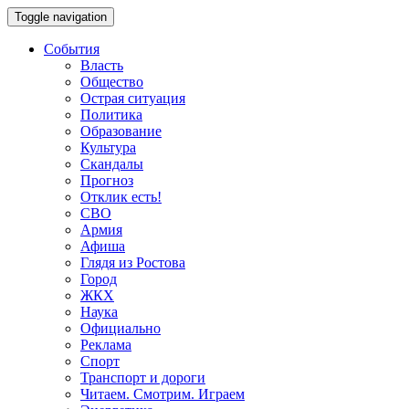
Toggle navigation
События
Власть
Общество
Острая ситуация
Политика
Образование
Культура
Скандалы
Прогноз
Отклик есть!
СВО
Армия
Афиша
Глядя из Ростова
Город
ЖКХ
Наука
Официально
Реклама
Спорт
Транспорт и дороги
Читаем. Смотрим. Играем