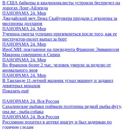
В США байкеры и квадроциклисты устроили беспредел на
дорогах Лонг-Айленда
ПАНОРАМА 24. Мир
Джедайский меч Люка Скайуокера продали с аукциона за
миллионы долларов
ПАНОРАМА 24. Мир
Ученица смогла успешно приземлиться после того, как ее
инструктор-пилот выпал за борт
ПАНОРАМА 24. Мир
ИноСМИ: покушение на президента Франции Эмманюэля
Макрона совершено в Сирии
ПАНОРАМА 24. Мир
Во Франции более 2 тыс. человек умерли за неделю от
аномального зноя
ПАНОРАМА 24. Мир
В Таиланде 11-летний мальчик угнал машину и задавил
девятерых монахов
Показать ещё
ПАНОРАМА 24. Вся Россия
Сахалинские рыбаки поймали полтонны редкой рыбы-фугу,
она же - рыба-собака
ПАНОРАМА 24. Вся Россия
Россиянин похитил в аптеке виагру и был задержан по
горячим следам