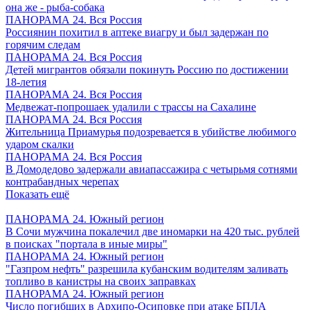
она же - рыба-собака
ПАНОРАМА 24. Вся Россия
Россиянин похитил в аптеке виагру и был задержан по
горячим следам
ПАНОРАМА 24. Вся Россия
Детей мигрантов обязали покинуть Россию по достижении
18-летия
ПАНОРАМА 24. Вся Россия
Медвежат-попрошаек удалили с трассы на Сахалине
ПАНОРАМА 24. Вся Россия
Жительница Приамурья подозревается в убийстве любимого
ударом скалки
ПАНОРАМА 24. Вся Россия
В Домодедово задержали авиапассажира с четырьмя сотнями
контрабандных черепах
Показать ещё
ПАНОРАМА 24. Южный регион
В Сочи мужчина покалечил две иномарки на 420 тыс. рублей
в поисках "портала в иные миры"
ПАНОРАМА 24. Южный регион
"Газпром нефть" разрешила кубанским водителям заливать
топливо в канистры на своих заправках
ПАНОРАМА 24. Южный регион
Число погибших в Архипо-Осиповке при атаке БПЛА