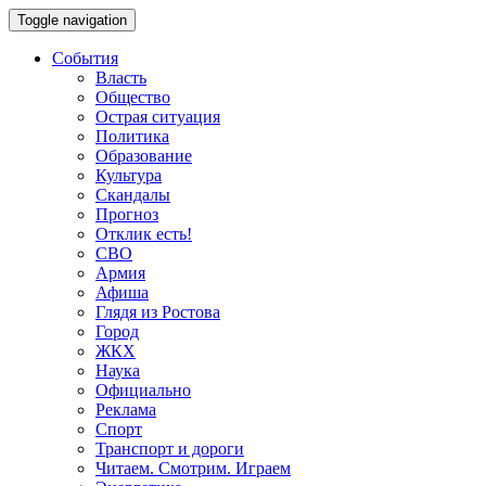
Toggle navigation
События
Власть
Общество
Острая ситуация
Политика
Образование
Культура
Скандалы
Прогноз
Отклик есть!
СВО
Армия
Афиша
Глядя из Ростова
Город
ЖКХ
Наука
Официально
Реклама
Спорт
Транспорт и дороги
Читаем. Смотрим. Играем