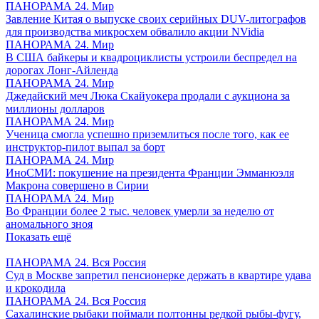
ПАНОРАМА 24. Мир
Завление Китая о выпуске своих серийных DUV-литографов
для производства микросхем обвалило акции NVidia
ПАНОРАМА 24. Мир
В США байкеры и квадроциклисты устроили беспредел на
дорогах Лонг-Айленда
ПАНОРАМА 24. Мир
Джедайский меч Люка Скайуокера продали с аукциона за
миллионы долларов
ПАНОРАМА 24. Мир
Ученица смогла успешно приземлиться после того, как ее
инструктор-пилот выпал за борт
ПАНОРАМА 24. Мир
ИноСМИ: покушение на президента Франции Эмманюэля
Макрона совершено в Сирии
ПАНОРАМА 24. Мир
Во Франции более 2 тыс. человек умерли за неделю от
аномального зноя
Показать ещё
ПАНОРАМА 24. Вся Россия
Суд в Москве запретил пенсионерке держать в квартире удава
и крокодила
ПАНОРАМА 24. Вся Россия
Сахалинские рыбаки поймали полтонны редкой рыбы-фугу,