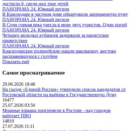
достигло 6, среди них трое детей
ПАНОРАМА 24. Южный регион
В Краснодаре в частном доме обнаружили запрещенную пуму
ПАНОРАМА 24. Южный регион
В Сочи горная река унесла в море двух туристов. Один погиб
ПАНОРАМА 24. Южный регион
Четырех молодых кубанцев задержали за нацистское
приветствие
ПАНОРАМА 24. Южный регион
Краснодарские полицейские нашли школьницу, жестоко
расправившуюся с голубем
Показать ещё
Самое просматриваемое
29.06.2026 18:48
На съезде «Единой России» утвердили список кандидатов от
Ростовской области на выборы в Государственную Думу
16477
25.07.2026 03:50
Мощные взрывы прогремели в Ростове - над городом
работает ПВО
14810
27.07.2026 11:11