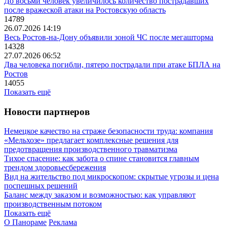
До восьми человек увеличилось количество пострадавших
после вражеской атаки на Ростовскую область
14789
26.07.2026 14:19
Весь Ростов-на-Дону объявили зоной ЧС после мегашторма
14328
27.07.2026 06:52
Два человека погибли, пятеро пострадали при атаке БПЛА на
Ростов
14055
Показать ещё
Новости партнеров
Немецкое качество на страже безопасности труда: компания
«Мельхозе» предлагает комплексные решения для
предотвращения производственного травматизма
Тихое спасение: как забота о спине становится главным
трендом здоровьесбережения
Вид на жительство под микроскопом: скрытые угрозы и цена
поспешных решений
Баланс между заказом и возможностью: как управляют
производственным потоком
Показать ещё
О Панораме
Реклама