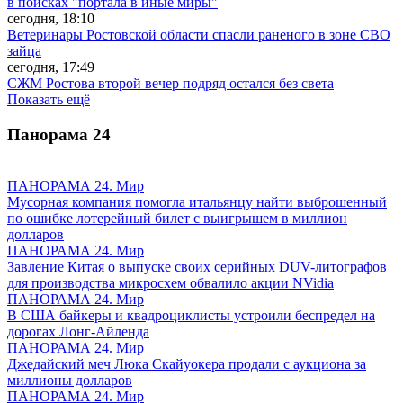
в поисках "портала в иные миры"
сегодня, 18:10
Ветеринары Ростовской области спасли раненого в зоне СВО
зайца
сегодня, 17:49
СЖМ Ростова второй вечер подряд остался без света
Показать ещё
Панорама
24
ПАНОРАМА 24. Мир
Мусорная компания помогла итальянцу найти выброшенный
по ошибке лотерейный билет с выигрышем в миллион
долларов
ПАНОРАМА 24. Мир
Завление Китая о выпуске своих серийных DUV-литографов
для производства микросхем обвалило акции NVidia
ПАНОРАМА 24. Мир
В США байкеры и квадроциклисты устроили беспредел на
дорогах Лонг-Айленда
ПАНОРАМА 24. Мир
Джедайский меч Люка Скайуокера продали с аукциона за
миллионы долларов
ПАНОРАМА 24. Мир