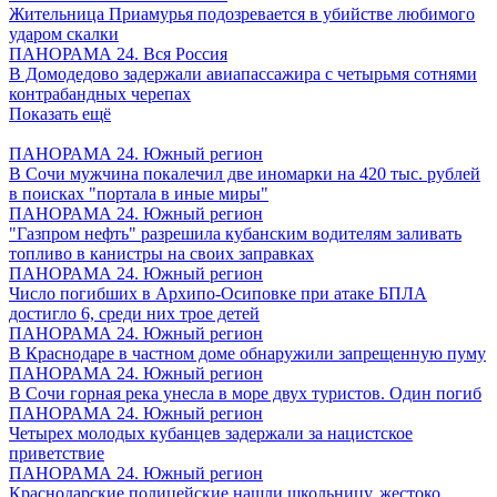
Жительница Приамурья подозревается в убийстве любимого
ударом скалки
ПАНОРАМА 24. Вся Россия
В Домодедово задержали авиапассажира с четырьмя сотнями
контрабандных черепах
Показать ещё
ПАНОРАМА 24. Южный регион
В Сочи мужчина покалечил две иномарки на 420 тыс. рублей
в поисках "портала в иные миры"
ПАНОРАМА 24. Южный регион
"Газпром нефть" разрешила кубанским водителям заливать
топливо в канистры на своих заправках
ПАНОРАМА 24. Южный регион
Число погибших в Архипо-Осиповке при атаке БПЛА
достигло 6, среди них трое детей
ПАНОРАМА 24. Южный регион
В Краснодаре в частном доме обнаружили запрещенную пуму
ПАНОРАМА 24. Южный регион
В Сочи горная река унесла в море двух туристов. Один погиб
ПАНОРАМА 24. Южный регион
Четырех молодых кубанцев задержали за нацистское
приветствие
ПАНОРАМА 24. Южный регион
Краснодарские полицейские нашли школьницу, жестоко