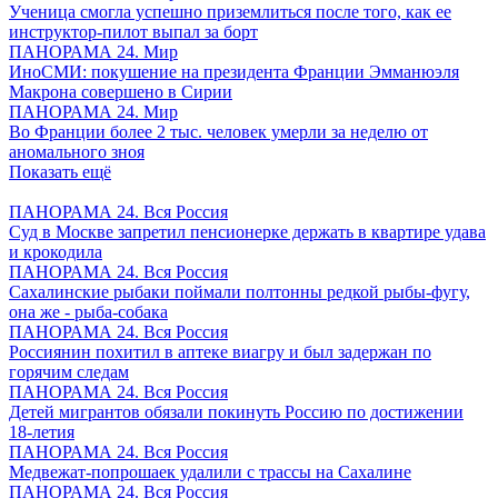
Ученица смогла успешно приземлиться после того, как ее
инструктор-пилот выпал за борт
ПАНОРАМА 24. Мир
ИноСМИ: покушение на президента Франции Эмманюэля
Макрона совершено в Сирии
ПАНОРАМА 24. Мир
Во Франции более 2 тыс. человек умерли за неделю от
аномального зноя
Показать ещё
ПАНОРАМА 24. Вся Россия
Суд в Москве запретил пенсионерке держать в квартире удава
и крокодила
ПАНОРАМА 24. Вся Россия
Сахалинские рыбаки поймали полтонны редкой рыбы-фугу,
она же - рыба-собака
ПАНОРАМА 24. Вся Россия
Россиянин похитил в аптеке виагру и был задержан по
горячим следам
ПАНОРАМА 24. Вся Россия
Детей мигрантов обязали покинуть Россию по достижении
18-летия
ПАНОРАМА 24. Вся Россия
Медвежат-попрошаек удалили с трассы на Сахалине
ПАНОРАМА 24. Вся Россия