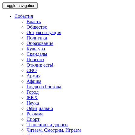
Toggle navigation
События
Власть
Общество
Острая ситуация
Политика
Образование
Культура
Скандалы
Прогноз
Отклик есть!
СВО
Армия
Афиша
Глядя из Ростова
Город
ЖКХ
Наука
Официально
Реклама
Спорт
Транспорт и дороги
Читаем. Смотрим. Играем