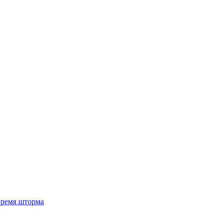
 время шторма