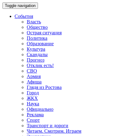
Toggle navigation
События
Власть
Общество
Острая ситуация
Политика
Образование
Культура
Скандалы
Прогноз
Отклик есть!
СВО
Армия
Афиша
Глядя из Ростова
Город
ЖКХ
Наука
Официально
Реклама
Спорт
Транспорт и дороги
Читаем. Смотрим. Играем