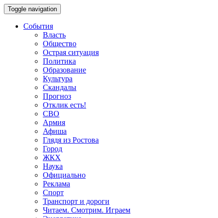
Toggle navigation
События
Власть
Общество
Острая ситуация
Политика
Образование
Культура
Скандалы
Прогноз
Отклик есть!
СВО
Армия
Афиша
Глядя из Ростова
Город
ЖКХ
Наука
Официально
Реклама
Спорт
Транспорт и дороги
Читаем. Смотрим. Играем