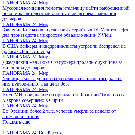
ПАНОРАМА 24. Мир
Мусорная компания помогла итальянцу найти выброшенный
по ошибке лотерейный билет с выигрышем в миллион
долларов
ПАНОРАМА 24. Мир
Завление Китая о выпуске своих серийных DUV-литографов
для производства микросхем обвалило акции NVidia
ПАНОРАМА 24. Мир
В США байкеры и квадроциклисты устроили беспредел на
дорогах Лонг-Айленда
ПАНОРАМА 24. Мир
Джедайский меч Люка Скайуокера продали с аукциона за
миллионы долларов
ПАНОРАМА 24. Мир
Ученица смогла успешно приземлиться после того, как ее
инструктор-пилот выпал за борт
ПАНОРАМА 24. Мир
ИноСМИ: покушение на президента Франции Эмманюэля
Макрона совершено в Сирии
ПАНОРАМА 24. Мир
Во Франции более 2 тыс. человек умерли за неделю от
аномального зноя
Показать ещё
ПАНОРАМА 24. Вся Россия