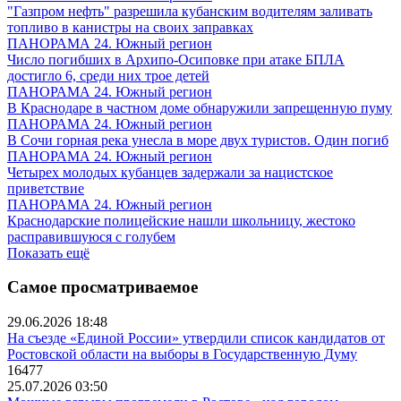
"Газпром нефть" разрешила кубанским водителям заливать
топливо в канистры на своих заправках
ПАНОРАМА 24. Южный регион
Число погибших в Архипо-Осиповке при атаке БПЛА
достигло 6, среди них трое детей
ПАНОРАМА 24. Южный регион
В Краснодаре в частном доме обнаружили запрещенную пуму
ПАНОРАМА 24. Южный регион
В Сочи горная река унесла в море двух туристов. Один погиб
ПАНОРАМА 24. Южный регион
Четырех молодых кубанцев задержали за нацистское
приветствие
ПАНОРАМА 24. Южный регион
Краснодарские полицейские нашли школьницу, жестоко
расправившуюся с голубем
Показать ещё
Самое просматриваемое
29.06.2026 18:48
На съезде «Единой России» утвердили список кандидатов от
Ростовской области на выборы в Государственную Думу
16477
25.07.2026 03:50