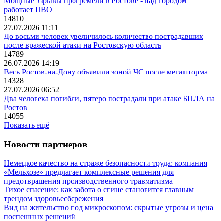
Мощные взрывы прогремели в Ростове - над городом
работает ПВО
14810
27.07.2026 11:11
До восьми человек увеличилось количество пострадавших
после вражеской атаки на Ростовскую область
14789
26.07.2026 14:19
Весь Ростов-на-Дону объявили зоной ЧС после мегашторма
14328
27.07.2026 06:52
Два человека погибли, пятеро пострадали при атаке БПЛА на
Ростов
14055
Показать ещё
Новости партнеров
Немецкое качество на страже безопасности труда: компания
«Мельхозе» предлагает комплексные решения для
предотвращения производственного травматизма
Тихое спасение: как забота о спине становится главным
трендом здоровьесбережения
Вид на жительство под микроскопом: скрытые угрозы и цена
поспешных решений