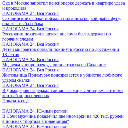
Суд в Москве запретил пенсионерке держать в квартире удава
и крокодила
ПАНОРАМА 24. Вся Россия
Сахалинские рыбаки поймали полтонны редкой рыбы-фугу,
она же - рыба-собака
ПАНОРАМА 24. Вся Россия
Россиянин похитил в аптеке виагру и был задержан по
горячим следам
ПАНОРАМА 24. Вся Россия
Детей мигрантов обязали покинуть Россию по достижении
18-летия
ПАНОРАМА 24. Вся Россия
Медвежат-попрошаек удалили с трассы на Сахалине
ПАНОРАМА 24. Вся Россия
Жительница Приамурья подозревается в убийстве любимого
ударом скалки
ПАНОРАМА 24. Вся Россия
В Домодедово задержали авиапассажира с четырьмя сотнями
контрабандных черепах
Показать ещё
ПАНОРАМА 24. Южный регион
В Сочи мужчина покалечил две иномарки на 420 тыс. рублей
в поисках "портала в иные миры"
ПАНОРАМА 24. Южный регион