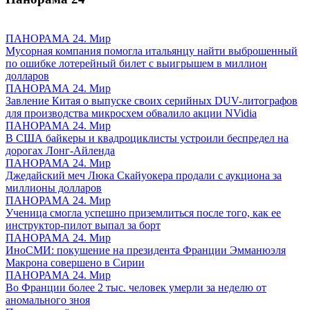
ПАНОРАМА 24. Мир
Мусорная компания помогла итальянцу найти выброшенный
по ошибке лотерейный билет с выигрышем в миллион
долларов
ПАНОРАМА 24. Мир
Завление Китая о выпуске своих серийных DUV-литографов
для производства микросхем обвалило акции NVidia
ПАНОРАМА 24. Мир
В США байкеры и квадроциклисты устроили беспредел на
дорогах Лонг-Айленда
ПАНОРАМА 24. Мир
Джедайский меч Люка Скайуокера продали с аукциона за
миллионы долларов
ПАНОРАМА 24. Мир
Ученица смогла успешно приземлиться после того, как ее
инструктор-пилот выпал за борт
ПАНОРАМА 24. Мир
ИноСМИ: покушение на президента Франции Эмманюэля
Макрона совершено в Сирии
ПАНОРАМА 24. Мир
Во Франции более 2 тыс. человек умерли за неделю от
аномального зноя