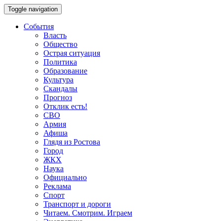
Toggle navigation
События
Власть
Общество
Острая ситуация
Политика
Образование
Культура
Скандалы
Прогноз
Отклик есть!
СВО
Армия
Афиша
Глядя из Ростова
Город
ЖКХ
Наука
Официально
Реклама
Спорт
Транспорт и дороги
Читаем. Смотрим. Играем