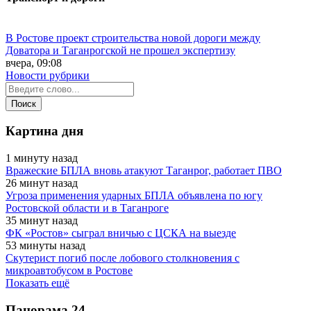
В Ростове проект строительства новой дороги между
Доватора и Таганрогской не прошел экспертизу
вчера, 09:08
Новости рубрики
Картина дня
1 минуту назад
Вражеские БПЛА вновь атакуют Таганрог, работает ПВО
26 минут назад
Угроза применения ударных БПЛА объявлена по югу
Ростовской области и в Таганроге
35 минут назад
ФК «Ростов» сыграл вничью с ЦСКА на выезде
53 минуты назад
Скутерист погиб после лобового столкновения с
микроавтобусом в Ростове
Показать ещё
Панорама
24