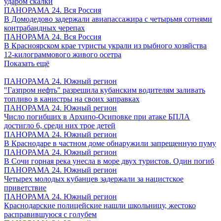
ударом скалки
ПАНОРАМА 24. Вся Россия
В Домодедово задержали авиапассажира с четырьмя сотнями
контрабандных черепах
ПАНОРАМА 24. Вся Россия
В Красноярском крае туристы украли из рыбного хозяйства
12-килограммового живого осетра
Показать ещё
ПАНОРАМА 24. Южный регион
"Газпром нефть" разрешила кубанским водителям заливать
топливо в канистры на своих заправках
ПАНОРАМА 24. Южный регион
Число погибших в Архипо-Осиповке при атаке БПЛА
достигло 6, среди них трое детей
ПАНОРАМА 24. Южный регион
В Краснодаре в частном доме обнаружили запрещенную пуму
ПАНОРАМА 24. Южный регион
В Сочи горная река унесла в море двух туристов. Один погиб
ПАНОРАМА 24. Южный регион
Четырех молодых кубанцев задержали за нацистское
приветствие
ПАНОРАМА 24. Южный регион
Краснодарские полицейские нашли школьницу, жестоко
расправившуюся с голубем