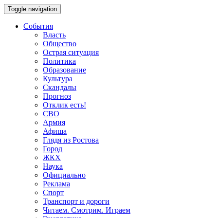
Toggle navigation
События
Власть
Общество
Острая ситуация
Политика
Образование
Культура
Скандалы
Прогноз
Отклик есть!
СВО
Армия
Афиша
Глядя из Ростова
Город
ЖКХ
Наука
Официально
Реклама
Спорт
Транспорт и дороги
Читаем. Смотрим. Играем