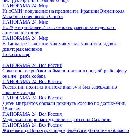
инструктор-пилот выпал за борт
ПАНОРАМА 24. Мир
ИноСМИ: покушение на президента Франции Эмманюэля
Макрона совершено в Сирии
ПАНОРАМА 24. Мир
Во Франции более 2 тыс. человек умерли за неделю от
аномального зноя
ПАНОРАМА 24. Мир
В Таиланде 11-летний мальчик угнал машину и задавил
девятерых монахов
Показать ещё
ПАНОРАМА 24. Вся Россия
Сахалинские рыбаки поймали полтонны редкой рыбы-фугу,
она же - рыба-собака
ПАНОРАМА 24. Вся Россия
Россиянин похитил в аптеке виагру и был задержан по
горячим следам
ПАНОРАМА 24. Вся Россия
Детей мигрантов обязали покинуть Россию по достижении
18-летия
ПАНОРАМА 24. Вся Россия
Медвежат-попрошаек удалили с трассы на Сахалине
ПАНОРАМА 24. Вся Россия
Жительница Приамурья подозревается в убийстве любимого