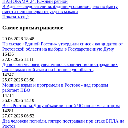
ПАНОРАМА 24. Южный регион
В Адыгее следователи возбудили уголовное дело по факту
смерти пенсионерки от укусов макаки
Показать ещё
Самое просматриваемое
29.06.2026 18:48
На съезде «Единой России» утвердили список кандидатов от
Ростовской области на выборы в Государственную Думу
16436
27.07.2026 11:11
До восьми человек увеличилось количество пострадавших
после вражеской атаки на Ростовскую область
14747
25.07.2026 03:50
Мощные взрывы прогремели в Ростове - над городом
работает ПВО
14714
26.07.2026 14:19
Весь Ростов-на-Дону объявили зоной ЧС после мегашторма
14281
27.07.2026 06:52
Два человека погибли, пятеро пострадали при атаке БПЛА на
Ростов