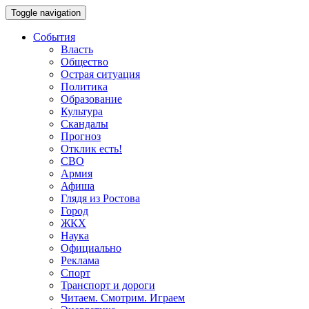
Toggle navigation
События
Власть
Общество
Острая ситуация
Политика
Образование
Культура
Скандалы
Прогноз
Отклик есть!
СВО
Армия
Афиша
Глядя из Ростова
Город
ЖКХ
Наука
Официально
Реклама
Спорт
Транспорт и дороги
Читаем. Смотрим. Играем