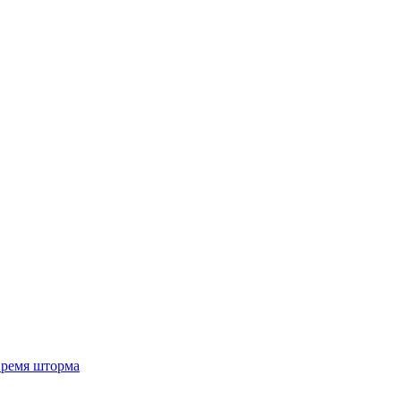
 время шторма