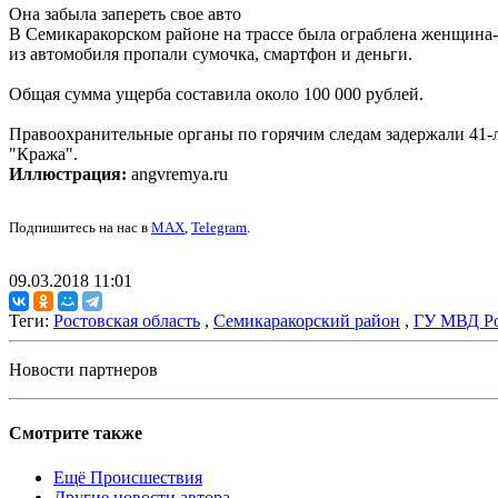
Она забыла запереть свое авто
В Семикаракорском районе на трассе была ограблена женщина-в
из автомобиля пропали сумочка, смартфон и деньги.
Общая сумма ущерба составила около 100 000 рублей.
Правоохранительные органы по горячим следам задержали 41-л
"Кража".
Иллюстрация:
angvremya.ru
Подпишитесь на нас в
MAX
,
Telegram
.
09.03.2018 11:01
Теги:
Ростовская область
,
Семикаракорский район
,
ГУ МВД Ро
Новости партнеров
Смотрите также
Ещё Происшествия
Другие новости автора