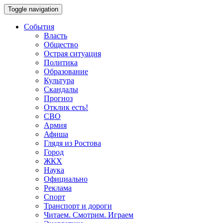
Toggle navigation
События
Власть
Общество
Острая ситуация
Политика
Образование
Культура
Скандалы
Прогноз
Отклик есть!
СВО
Армия
Афиша
Глядя из Ростова
Город
ЖКХ
Наука
Официально
Реклама
Спорт
Транспорт и дороги
Читаем. Смотрим. Играем