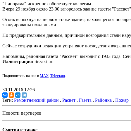
"Панорама" искренне соболезнует коллегам
Вчера 29 ноября около 23.00 загорелось здание газеты "Рассве
Огонь вспыхнул на первом этаже здания, находящегося по адрес
эвакуированы пожарными.
По предварительным данным, причиной возгорания стали нару
Сейчас сотрудники редакции устраняют последствия вчерашнег
Напомним, районная газета "Рассвет" выходит с 1933 года. Сей
Иллюстрация:
rtr-vesti.ru
Подпишитесь на нас в
MAX
,
Telegram
.
30.11.2016 12:26
Теги:
Ремонтненский район
,
Расвет
,
Газета
,
Районка
,
Пожар
Новости партнеров
Смотрите также