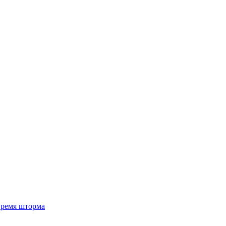
 время шторма