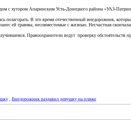
рядом с хутором Апаринским Усть-Донецкого района «УАЗ-Патрио
ь позагорать. В это время отечественный внедорожник, который
 нанес ей травмы, несовместимые с жизнью. Несчастная скончалас
 случившемся. Правоохранители ведут проверку обстоятельств 
ушку
,
Внедорожник раздавил девушку на пляже