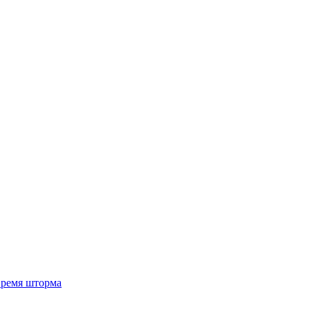
 время шторма