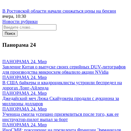
В Ростовской области начали снижаться цены на бензин
вчера, 10:30
Новости рубрики
Панорама
24
ПАНОРАМА 24. Мир
Завление Китая о выпуске своих серийных DUV-литографов
для производства микросхем обвалило акции NVidia
ПАНОРАМА 24. Мир
В США байкеры и квадроциклисты устроили беспредел на
дорогах Лонг-Айленда
ПАНОРАМА 24. Мир
Джедайский меч Люка Скайуокера продали с аукциона за
миллионы долларов
ПАНОРАМА 24. Мир
Ученица смогла успешно приземлиться после того, как ее
инструктор-пилот выпал за борт
ПАНОРАМА 24. Мир
ИноСМИ: покушение на президента Франции Эмманюэля