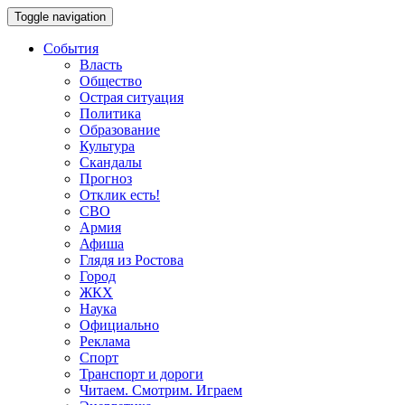
Toggle navigation
События
Власть
Общество
Острая ситуация
Политика
Образование
Культура
Скандалы
Прогноз
Отклик есть!
СВО
Армия
Афиша
Глядя из Ростова
Город
ЖКХ
Наука
Официально
Реклама
Спорт
Транспорт и дороги
Читаем. Смотрим. Играем