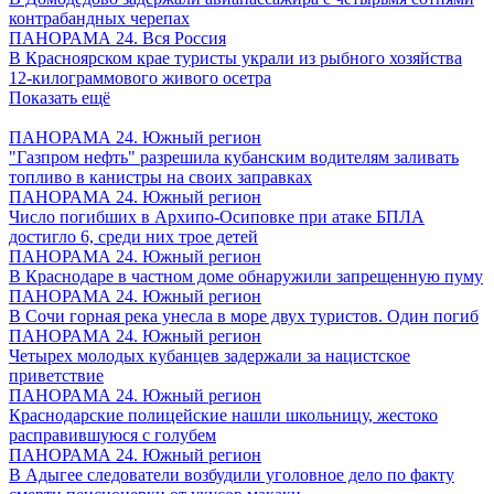
контрабандных черепах
ПАНОРАМА 24. Вся Россия
В Красноярском крае туристы украли из рыбного хозяйства
12-килограммового живого осетра
Показать ещё
ПАНОРАМА 24. Южный регион
"Газпром нефть" разрешила кубанским водителям заливать
топливо в канистры на своих заправках
ПАНОРАМА 24. Южный регион
Число погибших в Архипо-Осиповке при атаке БПЛА
достигло 6, среди них трое детей
ПАНОРАМА 24. Южный регион
В Краснодаре в частном доме обнаружили запрещенную пуму
ПАНОРАМА 24. Южный регион
В Сочи горная река унесла в море двух туристов. Один погиб
ПАНОРАМА 24. Южный регион
Четырех молодых кубанцев задержали за нацистское
приветствие
ПАНОРАМА 24. Южный регион
Краснодарские полицейские нашли школьницу, жестоко
расправившуюся с голубем
ПАНОРАМА 24. Южный регион
В Адыгее следователи возбудили уголовное дело по факту