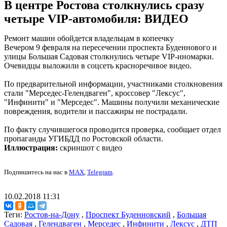
В центре Ростова столкнулись сразу
четыре VIP-автомобиля: ВИДЕО
Ремонт машин обойдется владельцам в копеечку
Вечером 9 февраля на пересечении проспекта Буденнового и
улицы Большая Садовая столкнулись четыре VIP-иномарки.
Очевидцы выложили в соцсеть красноречивое видео.
По предварительной информации, участниками столкновения
стали "Мерседес-Гелендваген", кроссовер "Лексус",
"Инфинити" и "Мерседес". Машины получили механические
повреждения, водители и пассажиры не пострадали.
По факту случившегося проводится проверка, сообщает отдел
пропаганды УГИБДД по Ростовской области.
Иллюстрация:
скриншот с видео
Подпишитесь на нас в
MAX
,
Telegram
.
10.02.2018 11:31
Теги:
Ростов-на-Дону
,
Проспект Буденновский
,
Большая
Садовая
,
Гелендваген
,
Мерседес
,
Инфинити
,
Лексус
,
ДТП