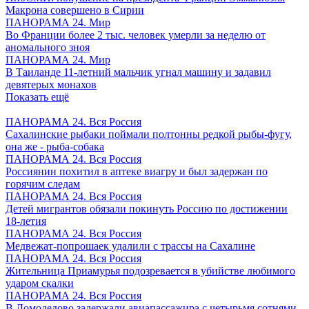
Макрона совершено в Сирии
ПАНОРАМА 24. Мир
Во Франции более 2 тыс. человек умерли за неделю от
аномального зноя
ПАНОРАМА 24. Мир
В Таиланде 11-летний мальчик угнал машину и задавил
девятерых монахов
Показать ещё
ПАНОРАМА 24. Вся Россия
Сахалинские рыбаки поймали полтонны редкой рыбы-фугу,
она же - рыба-собака
ПАНОРАМА 24. Вся Россия
Россиянин похитил в аптеке виагру и был задержан по
горячим следам
ПАНОРАМА 24. Вся Россия
Детей мигрантов обязали покинуть Россию по достижении
18-летия
ПАНОРАМА 24. Вся Россия
Медвежат-попрошаек удалили с трассы на Сахалине
ПАНОРАМА 24. Вся Россия
Жительница Приамурья подозревается в убийстве любимого
ударом скалки
ПАНОРАМА 24. Вся Россия
В Домодедово задержали авиапассажира с четырьмя сотнями