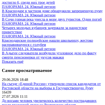
достигло 6, среди них трое детей
ПАНОРАМА 24. Южный регион
В Краснодаре в частном доме обнаружили запрещенную пуму
ПАНОРАМА 24. Южный регион
В Сочи горная река унесла в море двух туристов. Один погиб
ПАНОРАМА 24. Южный регион
Четырех молодых кубанцев задержали за нацистское
приветствие
ПАНОРАМА 24. Южный регион
Краснодарские полицейские нашли школьницу, жестоко
расправившуюся с голубем
ПАНОРАМА 24. Южный регион
В Адыгее следователи возбудили уголовное дело по факту
смерти пенсионерки от укусов макаки
Показать ещё
Самое просматриваемое
29.06.2026 18:48
На съезде «Единой России» утвердили список кандидатов от
Ростовской области на выборы в Государственную Думу
16439
27.07.2026 11:11
До восьми человек увеличилось количество пострадавших
после вражеской атаки на Ростовскую область