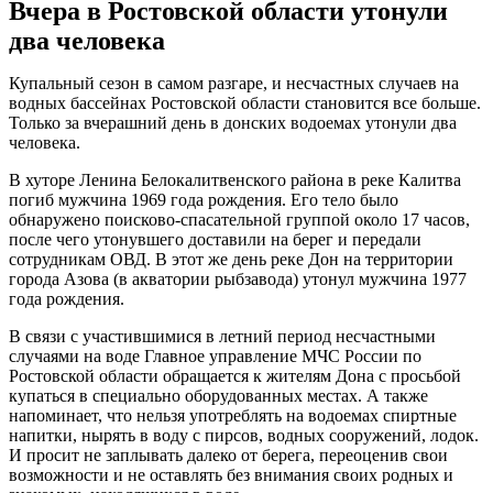
Вчера в Ростовской области утонули
два человека
Купальный сезон в самом разгаре, и несчастных случаев на
водных бассейнах Ростовской области становится все больше.
Только за вчерашний день в донских водоемах утонули два
человека.
В хуторе Ленина Белокалитвенского района в реке Калитва
погиб мужчина 1969 года рождения. Его тело было
обнаружено поисково-спасательной группой около 17 часов,
после чего утонувшего доставили на берег и передали
сотрудникам ОВД. В этот же день реке Дон на территории
города Азова (в акватории рыбзавода) утонул мужчина 1977
года рождения.
В связи с участившимися в летний период несчастными
случаями на воде Главное управление МЧС России по
Ростовской области обращается к жителям Дона с просьбой
купаться в специально оборудованных местах. А также
напоминает, что нельзя употреблять на водоемах спиртные
напитки, нырять в воду с пирсов, водных сооружений, лодок.
И просит не заплывать далеко от берега, переоценив свои
возможности и не оставлять без внимания своих родных и