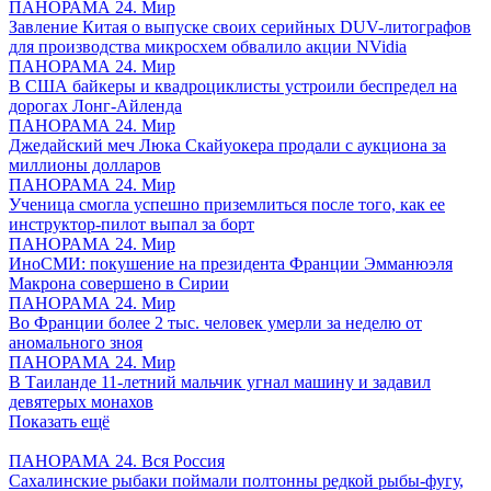
ПАНОРАМА 24. Мир
Завление Китая о выпуске своих серийных DUV-литографов
для производства микросхем обвалило акции NVidia
ПАНОРАМА 24. Мир
В США байкеры и квадроциклисты устроили беспредел на
дорогах Лонг-Айленда
ПАНОРАМА 24. Мир
Джедайский меч Люка Скайуокера продали с аукциона за
миллионы долларов
ПАНОРАМА 24. Мир
Ученица смогла успешно приземлиться после того, как ее
инструктор-пилот выпал за борт
ПАНОРАМА 24. Мир
ИноСМИ: покушение на президента Франции Эмманюэля
Макрона совершено в Сирии
ПАНОРАМА 24. Мир
Во Франции более 2 тыс. человек умерли за неделю от
аномального зноя
ПАНОРАМА 24. Мир
В Таиланде 11-летний мальчик угнал машину и задавил
девятерых монахов
Показать ещё
ПАНОРАМА 24. Вся Россия
Сахалинские рыбаки поймали полтонны редкой рыбы-фугу,