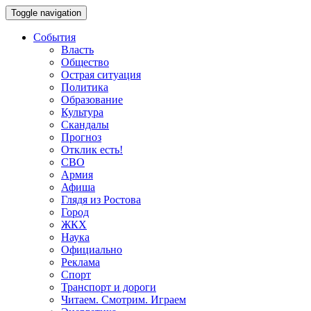
Toggle navigation
События
Власть
Общество
Острая ситуация
Политика
Образование
Культура
Скандалы
Прогноз
Отклик есть!
СВО
Армия
Афиша
Глядя из Ростова
Город
ЖКХ
Наука
Официально
Реклама
Спорт
Транспорт и дороги
Читаем. Смотрим. Играем