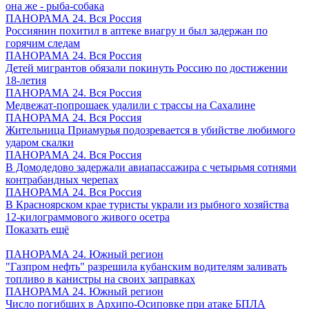
она же - рыба-собака
ПАНОРАМА 24. Вся Россия
Россиянин похитил в аптеке виагру и был задержан по
горячим следам
ПАНОРАМА 24. Вся Россия
Детей мигрантов обязали покинуть Россию по достижении
18-летия
ПАНОРАМА 24. Вся Россия
Медвежат-попрошаек удалили с трассы на Сахалине
ПАНОРАМА 24. Вся Россия
Жительница Приамурья подозревается в убийстве любимого
ударом скалки
ПАНОРАМА 24. Вся Россия
В Домодедово задержали авиапассажира с четырьмя сотнями
контрабандных черепах
ПАНОРАМА 24. Вся Россия
В Красноярском крае туристы украли из рыбного хозяйства
12-килограммового живого осетра
Показать ещё
ПАНОРАМА 24. Южный регион
"Газпром нефть" разрешила кубанским водителям заливать
топливо в канистры на своих заправках
ПАНОРАМА 24. Южный регион
Число погибших в Архипо-Осиповке при атаке БПЛА