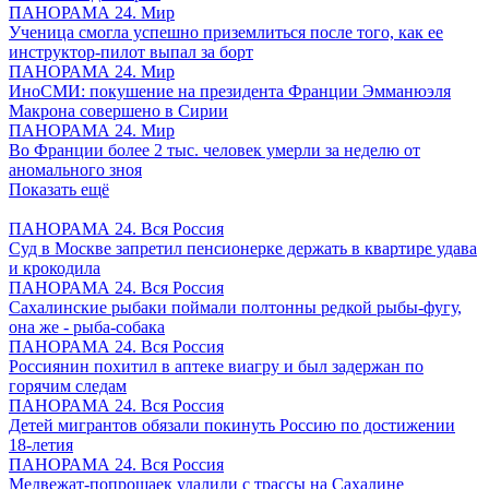
ПАНОРАМА 24. Мир
Ученица смогла успешно приземлиться после того, как ее
инструктор-пилот выпал за борт
ПАНОРАМА 24. Мир
ИноСМИ: покушение на президента Франции Эмманюэля
Макрона совершено в Сирии
ПАНОРАМА 24. Мир
Во Франции более 2 тыс. человек умерли за неделю от
аномального зноя
Показать ещё
ПАНОРАМА 24. Вся Россия
Суд в Москве запретил пенсионерке держать в квартире удава
и крокодила
ПАНОРАМА 24. Вся Россия
Сахалинские рыбаки поймали полтонны редкой рыбы-фугу,
она же - рыба-собака
ПАНОРАМА 24. Вся Россия
Россиянин похитил в аптеке виагру и был задержан по
горячим следам
ПАНОРАМА 24. Вся Россия
Детей мигрантов обязали покинуть Россию по достижении
18-летия
ПАНОРАМА 24. Вся Россия
Медвежат-попрошаек удалили с трассы на Сахалине