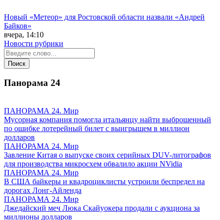
Новый «Метеор» для Ростовской области назвали «Андрей
Байков»
вчера, 14:10
Новости рубрики
Панорама
24
ПАНОРАМА 24. Мир
Мусорная компания помогла итальянцу найти выброшенный
по ошибке лотерейный билет с выигрышем в миллион
долларов
ПАНОРАМА 24. Мир
Завление Китая о выпуске своих серийных DUV-литографов
для производства микросхем обвалило акции NVidia
ПАНОРАМА 24. Мир
В США байкеры и квадроциклисты устроили беспредел на
дорогах Лонг-Айленда
ПАНОРАМА 24. Мир
Джедайский меч Люка Скайуокера продали с аукциона за
миллионы долларов