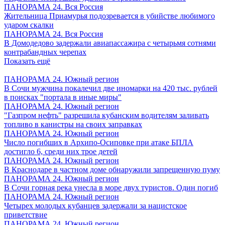
ПАНОРАМА 24. Вся Россия
Жительница Приамурья подозревается в убийстве любимого
ударом скалки
ПАНОРАМА 24. Вся Россия
В Домодедово задержали авиапассажира с четырьмя сотнями
контрабандных черепах
Показать ещё
ПАНОРАМА 24. Южный регион
В Сочи мужчина покалечил две иномарки на 420 тыс. рублей
в поисках "портала в иные миры"
ПАНОРАМА 24. Южный регион
"Газпром нефть" разрешила кубанским водителям заливать
топливо в канистры на своих заправках
ПАНОРАМА 24. Южный регион
Число погибших в Архипо-Осиповке при атаке БПЛА
достигло 6, среди них трое детей
ПАНОРАМА 24. Южный регион
В Краснодаре в частном доме обнаружили запрещенную пуму
ПАНОРАМА 24. Южный регион
В Сочи горная река унесла в море двух туристов. Один погиб
ПАНОРАМА 24. Южный регион
Четырех молодых кубанцев задержали за нацистское
приветствие
ПАНОРАМА 24. Южный регион