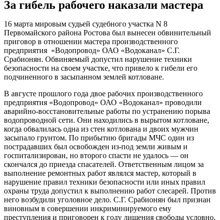
За гибель рабочего наказали мастера
16 марта мировым судьей судебного участка N 8
Первомайского района Ростова был вынесен обвинительный
приговор в отношении мастера производственного
предприятия «Водопровод» ОАО «Водоканал» С.Г.
Срабионян. Обвиняемый допустил нарушение техники
безопасности на своем участке, что привело к гибели его
подчиненного в засыпанном землей котловане.
В августе прошлого года двое рабочих производственного
предприятия «Водопровод» ОАО «Водоканал» проводили
аварийно-восстановительные работы по устранению порыва
водопроводной сети. Они находились в вырытом котловане,
когда обвалилась одна из стен котлована и двоих мужчин
засыпало грунтом. По прибытию бригады МЧС один из
пострадавших был освобожден из-под земли живым и
госпитализирован, но второго спасти не удалось — он
скончался до приезда спасателей. Ответственным лицом за
выполнение ремонтных работ являлся мастер, который в
нарушение правил техники безопасности или иных правил
охраны труда допустил к выполнению работ слесарей. Против
него возбудили уголовное дело. С.Г. Срабионян был признан
виновным в совершении инкриминируемого ему
преступления и приговорен к году лишения свободы условно,