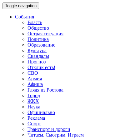
Toggle navigation
События
Власть
Общество
Острая ситуация
Политика
Образование
Культура
Скандалы
Прогноз
Отклик есть!
СВО
Армия
Афиша
Глядя из Ростова
Город
ЖКХ
Наука
Официально
Реклама
Спорт
Транспорт и дороги
Читаем. Смотрим. Играем