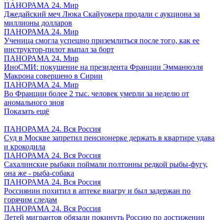
ПАНОРАМА 24. Мир
Джедайский меч Люка Скайуокера продали с аукциона за
миллионы долларов
ПАНОРАМА 24. Мир
Ученица смогла успешно приземлиться после того, как ее
инструктор-пилот выпал за борт
ПАНОРАМА 24. Мир
ИноСМИ: покушение на президента Франции Эмманюэля
Макрона совершено в Сирии
ПАНОРАМА 24. Мир
Во Франции более 2 тыс. человек умерли за неделю от
аномального зноя
Показать ещё
ПАНОРАМА 24. Вся Россия
Суд в Москве запретил пенсионерке держать в квартире удава
и крокодила
ПАНОРАМА 24. Вся Россия
Сахалинские рыбаки поймали полтонны редкой рыбы-фугу,
она же - рыба-собака
ПАНОРАМА 24. Вся Россия
Россиянин похитил в аптеке виагру и был задержан по
горячим следам
ПАНОРАМА 24. Вся Россия
Детей мигрантов обязали покинуть Россию по достижении