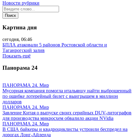
Новости рубрики
Картина дня
сегодня, 06:46
БПЛА атаковали 5 районов Ростовской области и
Таганрогский залив
Показать ещё
Панорама
24
ПАНОРАМА 24. Мир
Мусорная компания помогла итальянцу найти выброшенный
по ошибке лотерейный билет с выигрышем в миллион
долларов
ПАНОРАМА 24. Мир
Завление Китая о выпуске своих серийных DUV-литографов
для производства микросхем обвалило акции NVidia
ПАНОРАМА 24. Мир
В США байкеры и квадроциклисты устроили беспредел на
дорогах Лонг-Айленда