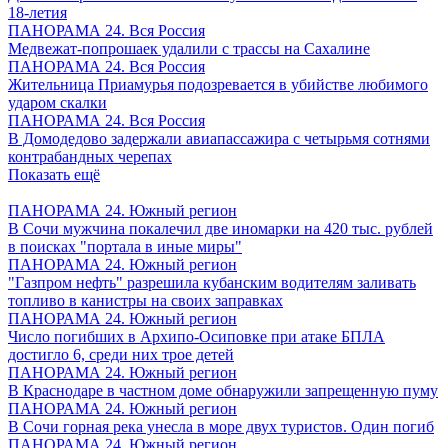
18-летия
ПАНОРАМА 24. Вся Россия
Медвежат-попрошаек удалили с трассы на Сахалине
ПАНОРАМА 24. Вся Россия
Жительница Приамурья подозревается в убийстве любимого
ударом скалки
ПАНОРАМА 24. Вся Россия
В Домодедово задержали авиапассажира с четырьмя сотнями
контрабандных черепах
Показать ещё
ПАНОРАМА 24. Южный регион
В Сочи мужчина покалечил две иномарки на 420 тыс. рублей
в поисках "портала в иные миры"
ПАНОРАМА 24. Южный регион
"Газпром нефть" разрешила кубанским водителям заливать
топливо в канистры на своих заправках
ПАНОРАМА 24. Южный регион
Число погибших в Архипо-Осиповке при атаке БПЛА
достигло 6, среди них трое детей
ПАНОРАМА 24. Южный регион
В Краснодаре в частном доме обнаружили запрещенную пуму
ПАНОРАМА 24. Южный регион
В Сочи горная река унесла в море двух туристов. Один погиб
ПАНОРАМА 24. Южный регион