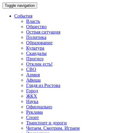
Toggle navigation
События
Власть
Общество
Острая ситуация
Политика
Образование
Культура
Скандалы
Прогноз
Отклик есть!
СВО
Армия
Афиша
Глядя из Ростова
Город
ЖКХ
Наука
Официально
Реклама
Спорт
Транспорт и дороги
Читаем. Смотрим. Играем